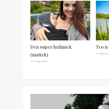
Deň super hrdiniek
Teo je
4. septem
(matiek)
15. mája 2023