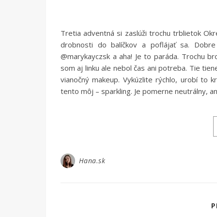
Tretia adventná si zaslúži trochu trblietok 
drobnosti do balíčkov a poflájať sa. Dobr
@marykayczsk a aha! Je to paráda. Trochu bro
som aj linku ale nebol čas ani potreba. Tie ti
vianočný makeup. Vykúzlite rýchlo, urobí to k
tento môj – sparkling. Je pomerne neutrálny, ani
Hana.sk
P