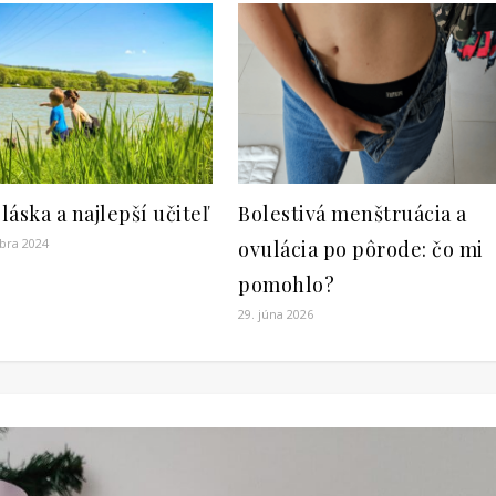
 láska a najlepší učiteľ
Bolestivá menštruácia a
bra 2024
ovulácia po pôrode: čo mi
pomohlo?
29. júna 2026