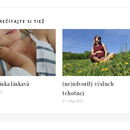
REČÍTAJTE SI TIEŽ
láska láskavá
(ne)zdvorilý výsluch
023
tehotnej
27. mája 2022