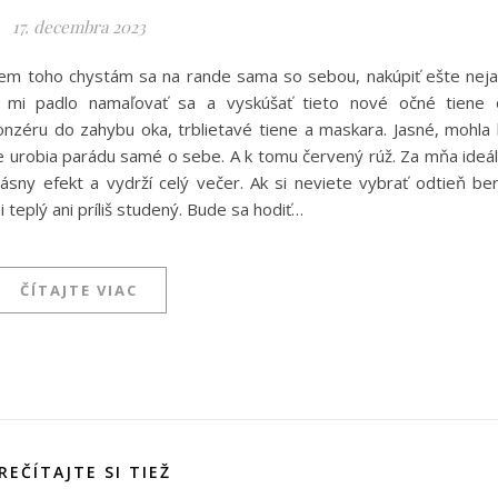
17. decembra 2023
Okrem toho chystám sa na rande sama so sebou, nakúpiť ešte nej
e mi padlo namaľovať sa a vyskúšať tieto nové očné tiene
nzéru do zahybu oka, trblietavé tiene a maskara. Jasné, mohla
ene urobia parádu samé o sebe. A k tomu červený rúž. Za mňa ideá
rásny efekt a vydrží celý večer. Ak si neviete vybrať odtieň be
 teplý ani príliš studený. Bude sa hodiť…
ČÍTAJTE VIAC
REČÍTAJTE SI TIEŽ