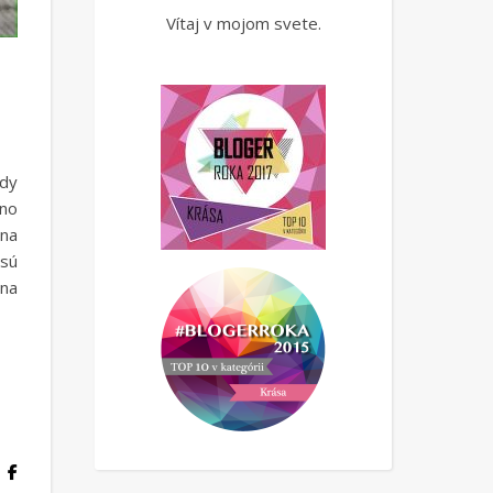
Vítaj v mojom svete.
edy
dno
 na
 sú
 na