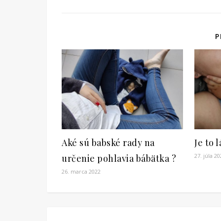
P
Aké sú babské rady na
Je to 
27. júla 2
určenie pohlavia bábätka ?
26. marca 2022