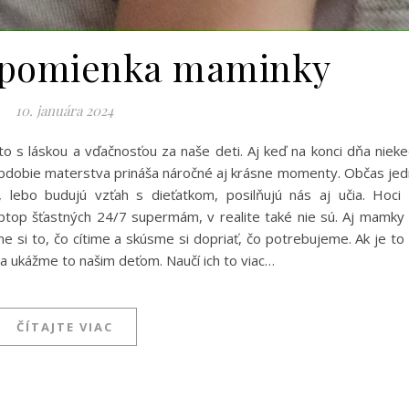
ripomienka maminky
10. januára 2024
to s láskou a vďačnosťou za naše deti. Aj keď na konci dňa niek
obdobie materstva prináša náročné aj krásne momenty. Občas je
 lebo budujú vzťah s dieťatkom, posilňujú nás aj učia. Hoci
iptop šťastných 24/7 supermám, v realite také nie sú. Aj mamky
e si to, čo cítime a skúsme si dopriať, čo potrebujeme. Ak je to
 a ukážme to našim deťom. Naučí ich to viac…
ČÍTAJTE VIAC