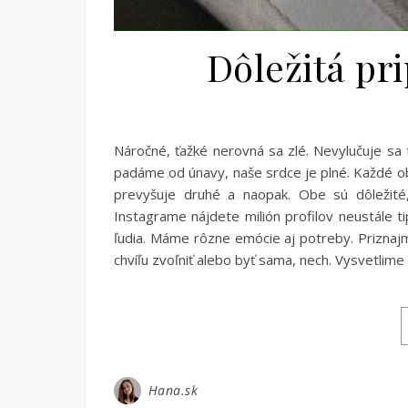
Dôležitá p
Náročné, ťažké nerovná sa zlé. Nevylučuje sa 
padáme od únavy, naše srdce je plné. Každé 
prevyšuje druhé a naopak. Obe sú dôležité,
Instagrame nájdete milión profilov neustále t
ľudia. Máme rôzne emócie aj potreby. Priznajm
chvíľu zvoľniť alebo byť sama, nech. Vysvetlime
Hana.sk