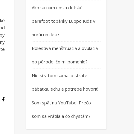
Ako sa nám nosia detské
aké
barefoot topánky Luppo Kids v
 od
horúcom lete
 by
lny
Bolestivá menštruácia a ovulácia
rte
po pôrode: čo mi pomohlo?
Nie si v tom sama: o strate
bábätka, tichu a potrebe hovoriť
Som späť na YouTube! Prečo
som sa vrátila a čo chystám?