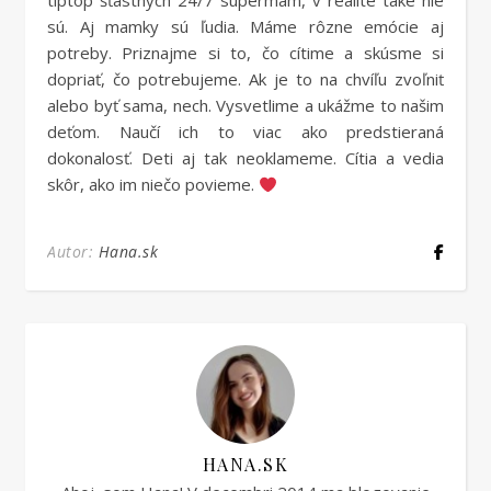
tiptop šťastných 24/7 supermám, v realite také nie
sú. Aj mamky sú ľudia. Máme rôzne emócie aj
potreby. Priznajme si to, čo cítime a skúsme si
dopriať, čo potrebujeme. Ak je to na chvíľu zvoľniť
alebo byť sama, nech. Vysvetlime a ukážme to našim
deťom. Naučí ich to viac ako predstieraná
dokonalosť. Deti aj tak neoklameme. Cítia a vedia
skôr, ako im niečo povieme.
Autor:
Hana.sk
HANA.SK