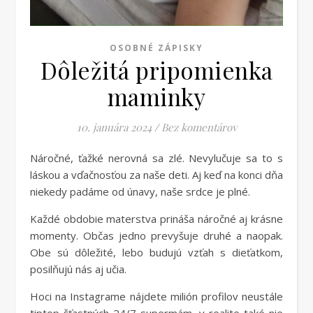
OSOBNÉ ZÁPISKY
Dôležitá pripomienka
maminky
10. januára 2024
/
Bez komentárov
Náročné, ťažké nerovná sa zlé. Nevylučuje sa to s
láskou a vďačnosťou za naše deti. Aj keď na konci dňa
niekedy padáme od únavy, naše srdce je plné.
Každé obdobie materstva prináša náročné aj krásne
momenty. Občas jedno prevyšuje druhé a naopak.
Obe sú dôležité, lebo budujú vzťah s dieťatkom,
posilňujú nás aj učia.
Hoci na Instagrame nájdete milión profilov neustále