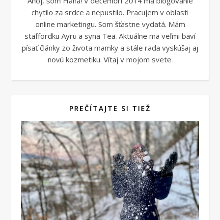
Ahoj, som Hana! V decembri 2014 ma blogovanie
chytilo za srdce a nepustilo. Pracujem v oblasti
online marketingu. Som šťastne vydatá. Mám
staffordku Ayru a syna Tea. Aktuálne ma veľmi baví
písať články zo života mamky a stále rada vyskúšaj aj
novú kozmetiku. Vítaj v mojom svete.
PREČÍTAJTE SI TIEŽ