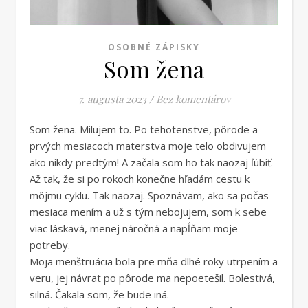
OSOBNÉ ZÁPISKY
Som žena
7. augusta 2023
/
Bez komentárov
Som žena. Milujem to. Po tehotenstve, pôrode a
prvých mesiacoch materstva moje telo obdivujem
ako nikdy predtým! A začala som ho tak naozaj ľúbiť.
Až tak, že si po rokoch konečne hľadám cestu k
môjmu cyklu. Tak naozaj. Spoznávam, ako sa počas
mesiaca mením a už s tým nebojujem, som k sebe
viac láskavá, menej náročná a napĺňam moje
potreby.
Moja menštruácia bola pre mňa dlhé roky utrpením a
veru, jej návrat po pôrode ma nepoetešil. Bolestivá,
silná. Čakala som, že bude iná.