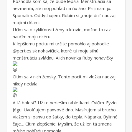
Rozhodla som sa, že bude lepšia. Menštruácia sa
nezmenila, ale môj pohľad na ňu áno. Prijímam ju.
Spomalím. Oddychujem. Robím si „moje dni“ naozaj
mojimi dňami.
Učím sa o cykličnosti ženy a ktovie, možno to raz
naučím moju dcéru.
K lepšiemu pocitu mi určite pomohlo aj pohodlie
@perties.sk nohavičiek, ktoré tú moju silnú
menštruáciu zvládnu. A ich novinka Ruby nohavičky
Cítim sa v nich žensky. Tento pocit mi vložka naozaj
nikdy nedala
A tá bolesť? Už to neriešim tabletkami. Cvičím. Fyzio.
Jógu. Uvoľňujem panvové dno. Masírujem si brucho.
Viažem si panvu do šatky, do tepla. Náparka. Bylinné
čaje… Cítim zlepšenie. Myslím, že už len tá zmena
môjho pohľadu pomohla.