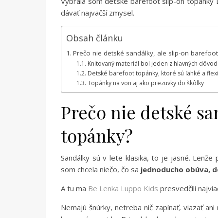
Vybrala som detské barefoot slip-on topánky L
dávať najväčší zmysel.
Obsah článku
Prečo nie detské sandálky, ale slip-on barefoo
Knitovaný materiál bol jeden z hlavných dôvo
Detské barefoot topánky, ktoré sú ľahké a flex
Topánky na von aj ako prezuvky do škôlky
Prečo nie detské san
topánky?
Sandálky sú v lete klasika, to je jasné. Lenže 
som chcela niečo, čo sa
jednoducho obúva, d
A tu ma
Be Lenka Luppo Kids
presvedčili najvia
Nemajú šnúrky, netreba nič zapínať, viazať ani