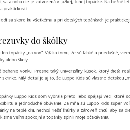
ť sa a noha nie je zatvorená v ťažkej, tuhej topánke. Na bežné le
a praktickosti.
odí sa skoro ku všetkému a pri detských topánkach je praktickej
rezuvky do škôlky
 len topánky „na von“. Vďaka tomu, že sú ľahké a priedušné, viem
ky alebo školy.
né behanie vonku. Presne taký univerzálny kúsok, ktorý dieťa reá
 skrinke. Milý detail je aj to, že Luppo Kids sú vlastne detskou „m
opánky Luppo Kids som vybrala preto, lebo spájajú veci, ktoré 
 flexibilitu a jednoduché obúvanie. Za mňa sú Luppo Kids super vo
ánky na teplé dni, nechcú riešiť šnúrky a zároveň chcú, aby sa di
ek sme veľmi spokojní a topánky splnili moje očakávania.