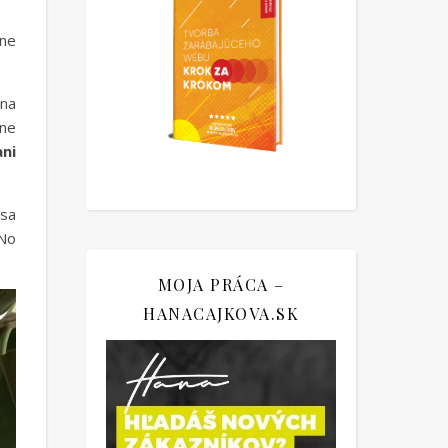
čne
 na
lne
ani
 sa
 No
MOJA PRÁCA –
HANACAJKOVA.SK