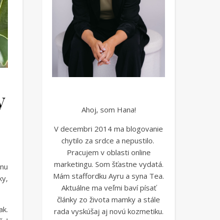
y
Ahoj, som Hana!
V decembri 2014 ma blogovanie
chytilo za srdce a nepustilo.
Pracujem v oblasti online
marketingu. Som šťastne vydatá.
dnu
Mám staffordku Ayru a syna Tea.
ky,
Aktuálne ma veľmi baví písať
články zo života mamky a stále
ak.
rada vyskúšaj aj novú kozmetiku.