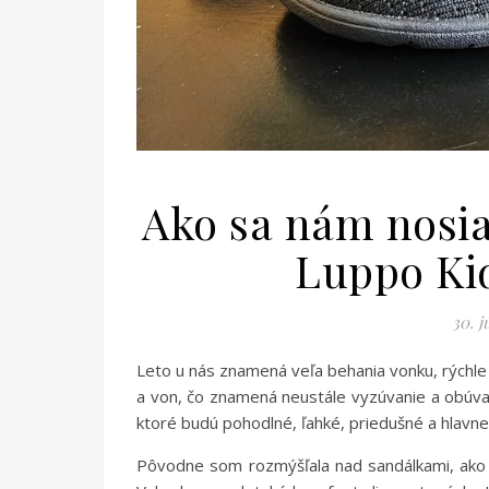
Ako sa nám nosia
Luppo Ki
30. j
Leto u nás znamená veľa behania vonku, rýchle 
a von, čo znamená neustále vyzúvanie a obúva
ktoré budú pohodlné, ľahké, priedušné a hlavne
Pôvodne som rozmýšľala nad sandálkami, ako a