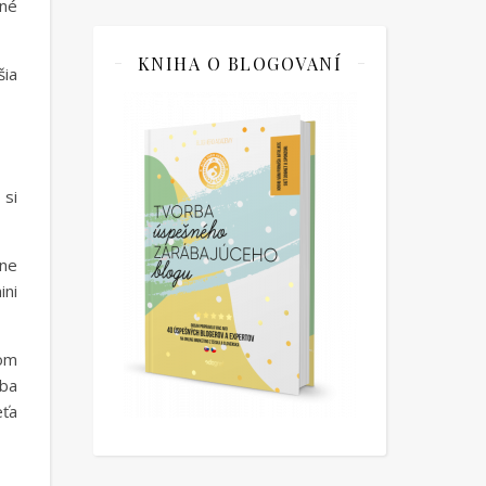
tné
KNIHA O BLOGOVANÍ
šia
 si
lne
ini
som
ľba
eťa