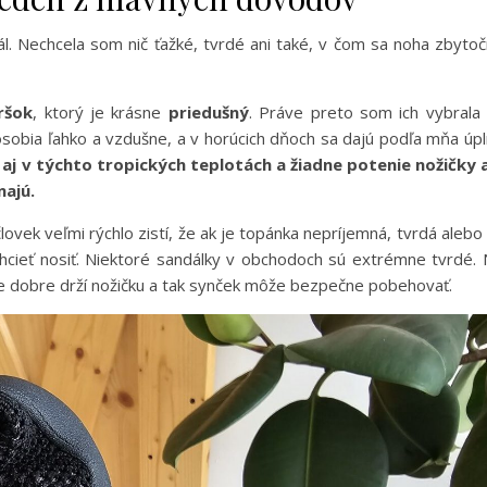
iál. Nechcela som nič ťažké, tvrdé ani také, v čom sa noha zbyto
ršok
, ktorý je krásne
priedušný
. Práve preto som ich vybrala
ôsobia ľahko a vzdušne, a v horúcich dňoch sa dajú podľa mňa úp
aj v týchto tropických teplotách a žiadne potenie nožičky 
najú.
ovek veľmi rýchlo zistí, že ak je topánka nepríjemná, tvrdá alebo
chcieť nosiť. Niektoré sandálky v obchodoch sú extrémne tvrdé.
le dobre drží nožičku a tak synček môže bezpečne pobehovať.