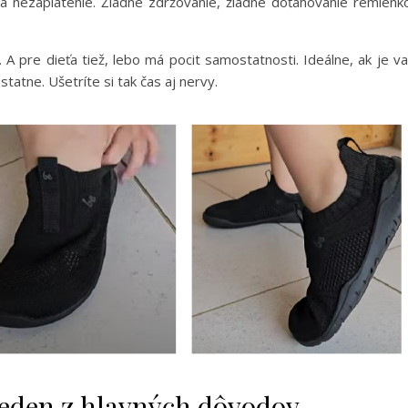
a nezaplatenie. Žiadne zdržovanie, žiadne doťahovanie remienk
 pre dieťa tiež, lebo má pocit samostatnosti. Ideálne, ak je v
tatne. Ušetríte si tak čas aj nervy.
jeden z hlavných dôvodov