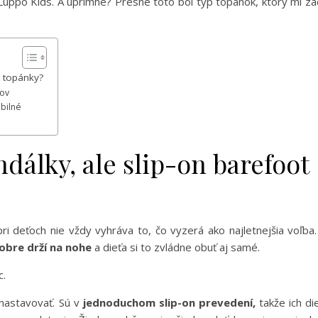
uppo Kids. A úprimne? Presne toto bol typ topánok, ktorý mi za
t topánky?
dov
ibilné
dálky, ale slip-on barefoot
pri deťoch nie vždy vyhráva to, čo vyzerá ako najletnejšia voľba.
obre drží na nohe
a dieťa si to zvládne obuť aj samé.
c.
 nastavovať. Sú v
jednoduchom slip-on prevedení,
takže ich di