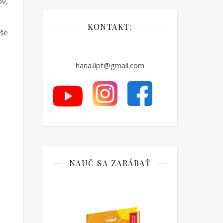
ov,
KONTAKT:
aše
hana.lipt@gmail.com
NAUČ SA ZARÁBAŤ