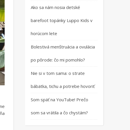
Ako sa nám nosia detské
barefoot topánky Luppo Kids v
horúcom lete
Bolestivá menštruácia a ovulácia
po pôrode: čo mi pomohlo?
Nie si v tom sama: o strate
bábätka, tichu a potrebe hovoriť
Som späť na YouTube! Prečo
čne
som sa vrátila a čo chystám?
mňa