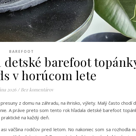
BAREFOOT
 detské barefoot topánk
ds v horúcom lete
úna 2026
/
Bez komentárov
presuny z domu na záhradu, na ihrisko, výlety. Malý často chodí 
nie. A práve preto som tento rok hľadala detské barefoot topán
 praktické na každý deň.
si väčšina rodičov pred letom. No nakoniec som sa rozhodla in