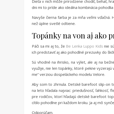
Dieťa v nich môže prirodzene chodiť, behať, hra
dni mi to príde ako ideálna kombinácia pohodlia 
Navyše čierna farba je za mňa veľmi vďačná. H
než úplne svetlé odtiene.
Topánky na von aj ako p
Páči sa mi aj to, že
Be Lenka Luppo Kids
nie sú
ich predstaviť aj ako pohodlné prezuvky do škôl
Sú vhodné na ihrisko, na výlet, ale aj na bež
využije, nie len topánky, ktoré pekne vyzerajú v
me“ verziou dospeláckeho modelu Velore.
Aby som to zhrnula. Detské barefoot slip-on t
na leto hľadala najviac: priedušnosť, ľahkosť,
pre rodičov, ktorí hľadajú detské barefoot top
cítilo pohodlne pri každom kroku. Ja aj mô synč
Odporúčam.