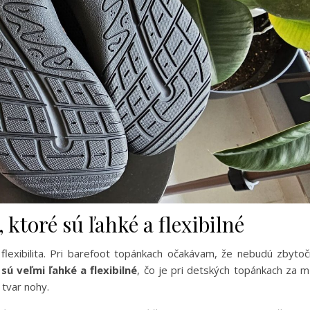
 ktoré sú ľahké a flexibilné
a flexibilita. Pri barefoot topánkach očakávam, že nebudú zbyto
s
sú veľmi ľahké a flexibilné
, čo je pri detských topánkach za 
 tvar nohy.