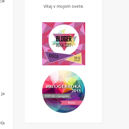
čal
Vítaj v mojom svete.
 Ja
eťa