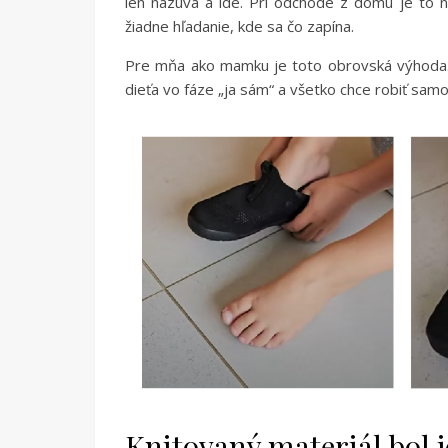
len nazúva a ide. Pri odchode z domu je to n
žiadne hľadanie, kde sa čo zapína.
Pre mňa ako mamku je toto obrovská výhoda. A
dieťa vo fáze „ja sám“ a všetko chce robiť samos
Knitovaný materiál bol 