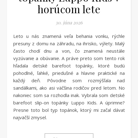
horúcom lete
30. júna 2026
Leto u nás znamená veľa behania vonku, rýchle
presuny z domu na záhradu, na ihrisko, výlety. Malý
často chodí dnu a von, čo znamená neustále
vyzúvanie a obúvanie. A práve preto som tento rok
hľadala detské barefoot topánky, ktoré budú
pohodlné, ľahké, priedušné a hlavne praktické na
každý deň. Pôvodne som rozmýšľala nad
sandálkami, ako asi väčšina rodičov pred letom. No
nakoniec som sa rozhodla inak. Vybrala som detské
barefoot slip-on topánky Luppo Kids. A úprimne?
Presne toto bol typ topánok, ktorý mi začal dávať
najväčší zmysel.