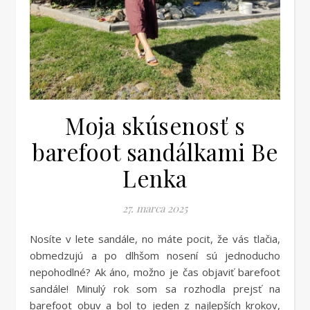
Moja skúsenosť s
barefoot sandálkami Be
Lenka
27. marca 2025
Nosíte v lete sandále, no máte pocit, že vás tlačia,
obmedzujú a po dlhšom nosení sú jednoducho
nepohodlné? Ak áno, možno je čas objaviť barefoot
sandále! Minulý rok som sa rozhodla prejsť na
barefoot obuv a bol to jeden z najlepších krokov,