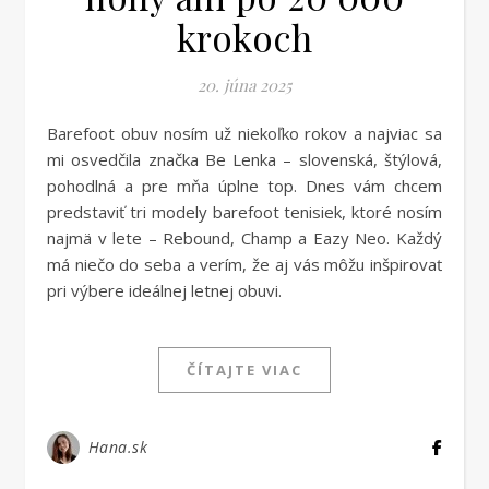
krokoch
20. júna 2025
Barefoot obuv nosím už niekoľko rokov a najviac sa
mi osvedčila značka Be Lenka – slovenská, štýlová,
pohodlná a pre mňa úplne top. Dnes vám chcem
predstaviť tri modely barefoot tenisiek, ktoré nosím
najmä v lete – Rebound, Champ a Eazy Neo. Každý
má niečo do seba a verím, že aj vás môžu inšpirovať
pri výbere ideálnej letnej obuvi.
ČÍTAJTE VIAC
Hana.sk