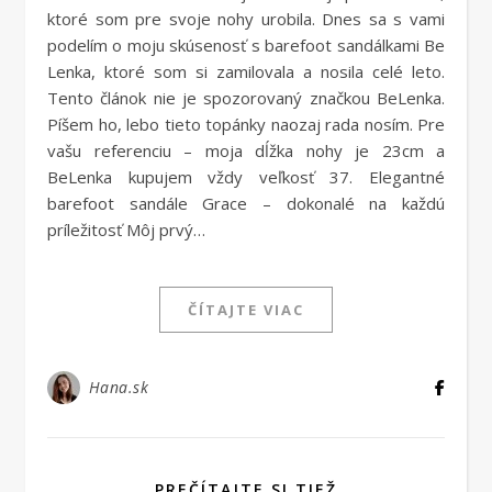
ktoré som pre svoje nohy urobila. Dnes sa s vami
podelím o moju skúsenosť s barefoot sandálkami Be
Lenka, ktoré som si zamilovala a nosila celé leto.
Tento článok nie je spozorovaný značkou BeLenka.
Píšem ho, lebo tieto topánky naozaj rada nosím. Pre
vašu referenciu – moja dĺžka nohy je 23cm a
BeLenka kupujem vždy veľkosť 37. Elegantné
barefoot sandále Grace – dokonalé na každú
príležitosť Môj prvý…
ČÍTAJTE VIAC
Hana.sk
PREČÍTAJTE SI TIEŽ