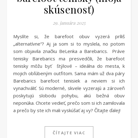
skúsenosť)
29. januára 2025
Myslíte si, že barefoot obuv vyzerá príliš
„alternatívne“? Aj ja som si to myslela, no potom
som objavila značku BeLenka a Barebarics. Práve
tenisky Barebarics ma presvedčili, že barefoot
tenisky môžu byť štýlové – ideálna do mesta, k
mojich obľúbeným outfitom. Sama mám už dva páry
Barebarics barefoot tenisiek a neviem si ich
vynachváliť. Sú moderné, skvele vyzerajú a zároveň
poskytujú slobodu pohybu, akú bežná obuv
neponúka. Chcete vedieť, prečo som si ich zamilovala
a prečo by ste ich mali vyskúšať aj vy? Čítajte ďalej!
ČÍTAJTE VIAC