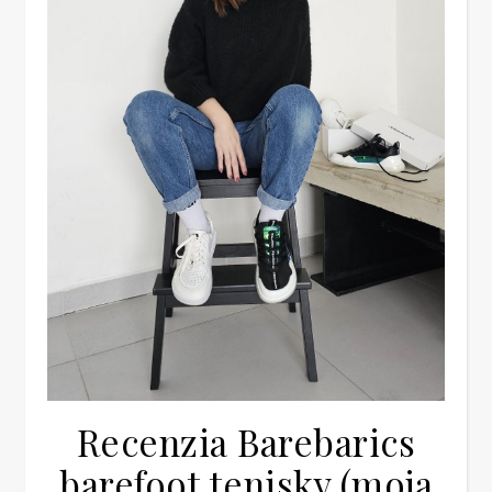
Recenzia Barebarics
barefoot tenisky (moja