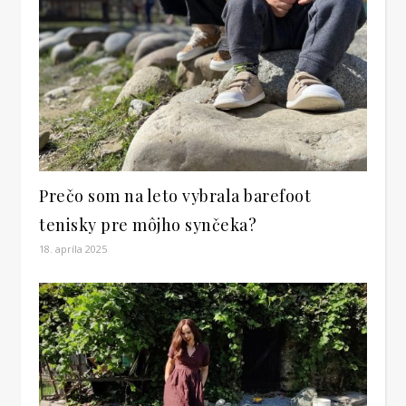
Prečo som na leto vybrala barefoot
tenisky pre môjho synčeka?
18. apríla 2025