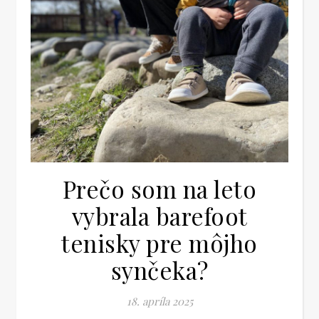
Prečo som na leto
vybrala barefoot
tenisky pre môjho
synčeka?
18. apríla 2025