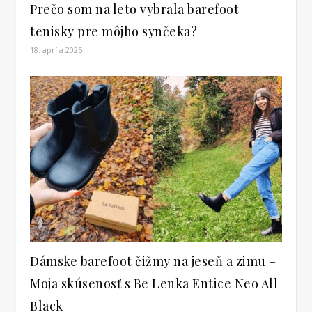
Prečo som na leto vybrala barefoot
tenisky pre môjho synčeka?
18. apríla 2025
Dámske barefoot čižmy na jeseň a zimu –
Moja skúsenosť s Be Lenka Entice Neo All
Black