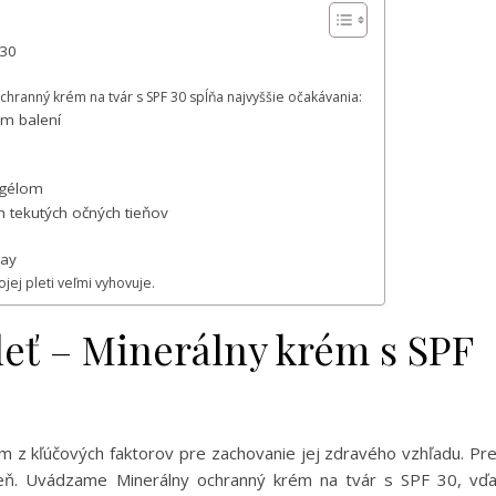
 30
ochranný krém na tvár s SPF 30 spĺňa najvyššie očakávania:
m balení
 gélom
h tekutých očných tieňov
Kay
jej pleti veľmi vyhovuje.
leť – Minerálny krém s SPF
m z kľúčových faktorov pre zachovanie jej zdravého vzhľadu. Pr
deň. Uvádzame Minerálny ochranný krém na tvár s SPF 30, vď