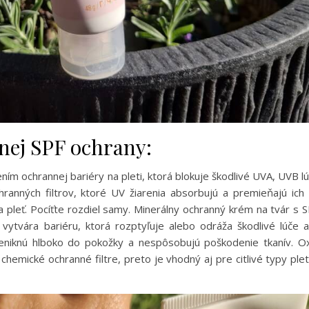
nej SPF ochrany:
ím ochrannej bariéry na pleti, ktorá blokuje škodlivé UVA, UVB l
ranných filtrov, ktoré UV žiarenia absorbujú a premieňajú ich
a pleť. Pocíťte rozdiel samy. Minerálny ochranný krém na tvár s 
vytvára bariéru, ktorá rozptyľuje alebo odráža škodlivé lúče 
eniknú hlboko do pokožky a nespôsobujú poškodenie tkanív. O
chemické ochranné filtre, preto je vhodný aj pre citlivé typy plet