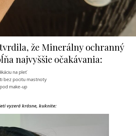
otvrdila, že Minerálny ochranný
pĺňa najvyššie očakávania:
ikáciu na pleť
eti bez pocitu mastnoty
d pod make-up
leti vyzerá krásne, kuknite: