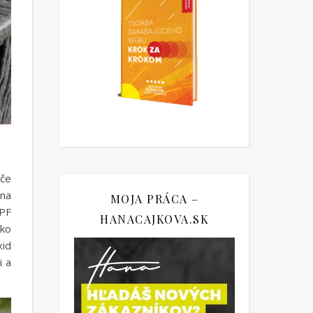
úče
 na
MOJA PRÁCA –
SPF
HANACAJKOVA.SK
ako
xid
i a