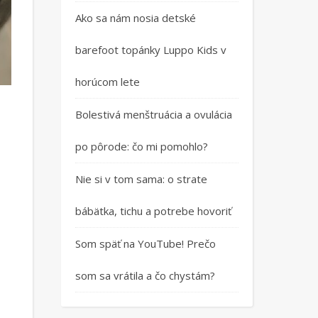
Ako sa nám nosia detské
barefoot topánky Luppo Kids v
horúcom lete
Bolestivá menštruácia a ovulácia
po pôrode: čo mi pomohlo?
Nie si v tom sama: o strate
bábätka, tichu a potrebe hovoriť
Som späť na YouTube! Prečo
som sa vrátila a čo chystám?