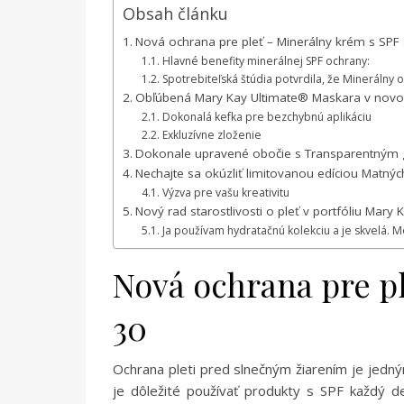
Obsah článku
Nová ochrana pre pleť – Minerálny krém s SPF
Hlavné benefity minerálnej SPF ochrany:
Spotrebiteľská štúdia potvrdila, že Minerálny 
Obľúbená Mary Kay Ultimate® Maskara v novo
Dokonalá kefka pre bezchybnú aplikáciu
Exkluzívne zloženie
Dokonale upravené obočie s Transparentným
Nechajte sa okúzliť limitovanou edíciou Matnýc
Výzva pre vašu kreativitu
Nový rad starostlivosti o pleť v portfóliu Mary 
Ja používam hydratačnú kolekciu a je skvelá. Mo
Nová ochrana pre p
30
Ochrana pleti pred slnečným žiarením je jedný
je dôležité používať produkty s SPF každý 