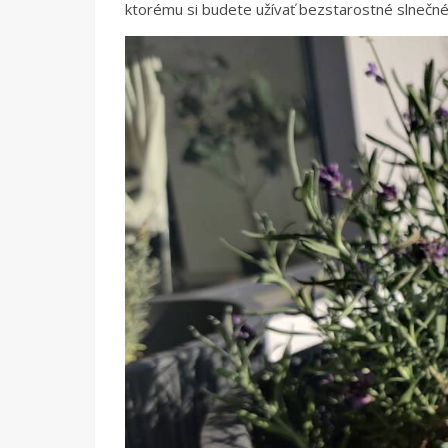
ktorému si budete užívať bezstarostné slnečné