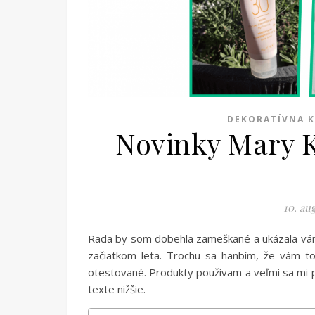
DEKORATÍVNA 
Novinky Mary K
10. au
Rada by som dobehla zameškané a ukázala vám 
začiatkom leta. Trochu sa hanbím, že vám to
otestované. Produkty používam a veľmi sa mi p
texte nižšie.