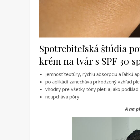
Spotrebiteľská štúdia p
krém na tvár s SPF 30 s
jemnosť textúry, rýchlu absorpciu a ľahkú apl
po aplikácii zanecháva prirodzený vzhľad pl
vhodný pre všetky tóny pleti aj ako podkla
neupcháva póry
A na p