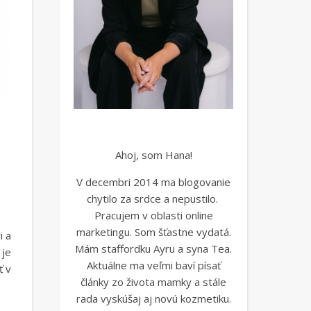
Ahoj, som Hana!
V decembri 2014 ma blogovanie
chytilo za srdce a nepustilo.
Pracujem v oblasti online
marketingu. Som šťastne vydatá.
i a
Mám staffordku Ayru a syna Tea.
 je
Aktuálne ma veľmi baví písať
ť v
články zo života mamky a stále
rada vyskúšaj aj novú kozmetiku.