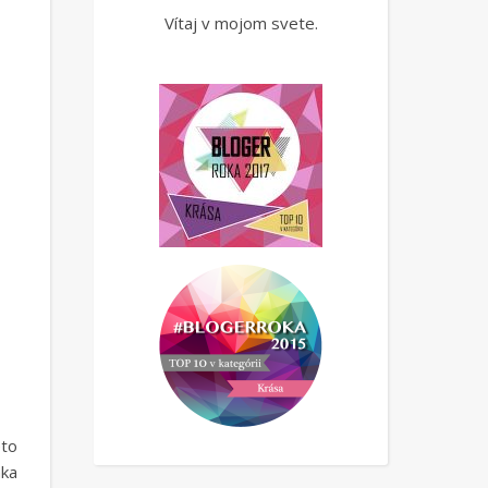
Vítaj v mojom svete.
eto
aka