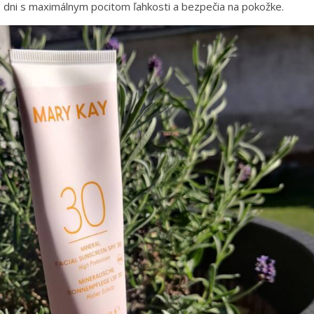
 dni s maximálnym pocitom ľahkosti a bezpečia na pokožke.