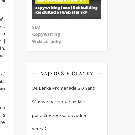
nal
eň,
ku,
SEO
i a
Copywriting
zaj
Web stránky
n.
ísť
NAJNOVŠIE ČLÁNKY
 až
akt
Be Lenka Promenade 2.0 Sand:
som
Sú nové barefoot sandále
 na
ila
pohodlnejšie ako pôvodná
oré
verzia?