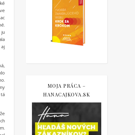
aké
áve
iac
né.
 ju
ala
 aj
ká,
klo
no.
MOJA PRÁCA –
vny
 tá
HANACAJKOVA.SK
 že
ich
am.