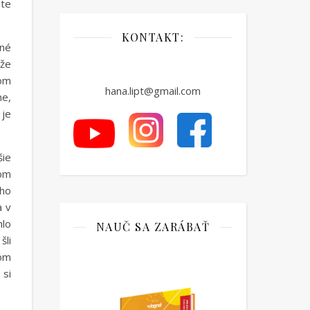
áte
KONTAKT:
žné
 že
som
hana.lipt@gmail.com
ne,
 je
šie
som
ého
a v
hlo
NAUČ SA ZARÁBAŤ
šli
som
 si