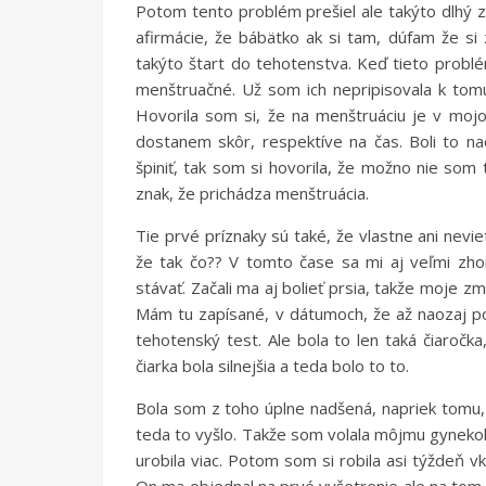
Potom tento problém prešiel ale takýto dlhý z
afirmácie, že bábätko ak si tam, dúfam že s
takýto štart do tehotenstva. Keď tieto problé
menštruačné. Už som ich nepripisovala k tom
Hovorila som si, že na menštruáciu je v mojo
dostanem skôr, respektíve na čas. Boli to na
špiniť, tak som si hovorila, že možno nie som
znak, že prichádza menštruácia.
Tie prvé príznaky sú také, že vlastne ani nevi
že tak čo?? V tomto čase sa mi aj veľmi zho
stávať. Začali ma aj bolieť prsia, takže moje zm
Mám tu zapísané, v dátumoch, že až naozaj p
tehotenský test. Ale bola to len taká čiaročk
čiarka bola silnejšia a teda bolo to to.
Bola som z toho úplne nadšená, napriek tomu, 
teda to vyšlo. Takže som volala môjmu gynekol
urobila viac. Potom som si robila asi týždeň 