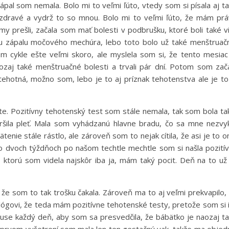
ápal som nemala. Bolo mi to veľmi ľúto, vtedy som si písala aj t
i zdravé a vydrž to so mnou. Bolo mi to veľmi ľúto, že mám pr
my prešli, začala som mať bolesti v podbrušku, ktoré boli také v
u zápalu močového mechúra, lebo toto bolo už také menštruač
m cykle ešte veľmi skoro, ale myslela som si, že tento mesiac
ozaj také menštruačné bolesti a trvali pár dní. Potom som zač
 tehotná, možno som, lebo je to aj príznak tehotenstva ale je to
ete. Pozitívny tehotenský test som stále nemala, tak som bola ta
ršila pleť. Mala som vyhádzanú hlavne bradu, čo sa mne nezvy
ätenie stále rástlo, ale zároveň som to nejak cítila, že asi je to o
o dvoch týždňoch po našom techtle mechtle som si našla pozití
a, ktorú som videla najskôr iba ja, mám taký pocit. Deň na to už
že som to tak trošku čakala. Zároveň ma to aj veľmi prekvapilo,
ógovi, že teda mám pozitívne tehotenské testy, pretože som si 
vkuse každý deň, aby som sa presvedčila, že bábätko je naozaj t