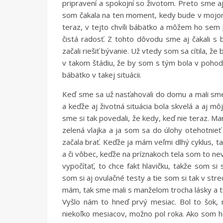
pripravení a spokojní so životom. Preto sme a
som čakala na ten moment, kedy bude v mojom
teraz, v tejto chvíli bábätko a môžem ho sem 
čistá radosť. Z tohto dôvodu sme aj čakali 
začali riešiť bývanie. Už vtedy som sa cítila, ž
v takom štádiu, že by som s tým bola v pohode
bábätko v takej situácii.
Keď sme sa už nasťahovali do domu a mali sme
a keďže aj životná situácia bola skvelá a aj m
sme si tak povedali, že kedy, keď nie teraz. M
zelená vlajka a ja som sa do úlohy otehotnieť 
začala brať. Keďže ja mám veľmi dlhý cyklus, 
a či vôbec, keďže na príznakoch tela som to n
vypočítať, to chce fakt hlavičku, takže som si 
som si aj ovulačné testy a tie som si tak v stre
mám, tak sme mali s manželom trocha lásky a tr
Vyšlo nám to hneď prvý mesiac. Bol to šok, 
niekoľko mesiacov, možno pol roka. Ako som ho