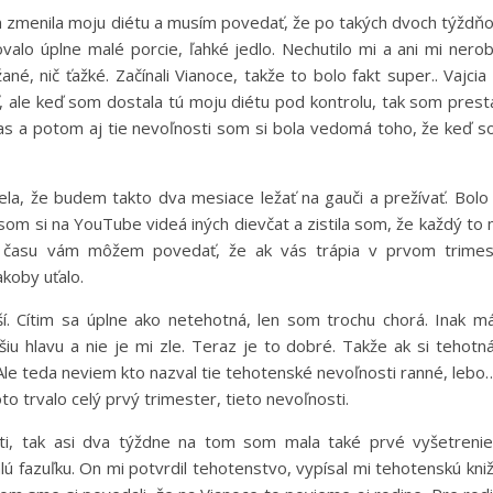
zmenila moju diétu a musím povedať, že po takých dvoch týždň
valo úplne malé porcie, ľahké jedlo. Nechutilo mi a ani mi nerob
é, nič ťažké. Začínali Vianoce, takže to bolo fakt super.. Vajcia
ť, ale keď som dostala tú moju diétu pod kontrolu, tak som prest
 čas a potom aj tie nevoľnosti som si bola vedomá toho, že keď 
lela, že budem takto dva mesiace ležať na gauči a prežívať. Bolo
som si na YouTube videá iných dievčat a zistila som, že každý to
 času vám môžem povedať, že ak vás trápia v prvom trimes
akoby uťalo.
ší. Cítim sa úplne ako netehotná, len som trochu chorá. Inak 
šiu hlavu a nie je mi zle. Teraz je to dobré. Takže ak si tehotn
 Ale teda neviem kto nazval tie tehotenské nevoľnosti ranné, lebo
 trvalo celý prvý trimester, tieto nevoľnosti.
sti, tak asi dva týždne na tom som mala také prvé vyšetreni
ú fazuľku. On mi potvrdil tehotenstvo, vypísal mi tehotenskú kni