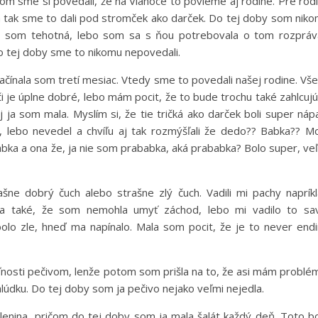
elom sme si povedali, že na Vianoce to povieme aj rodine. Pre rod
a a tak sme to dali pod stromček ako darček. Do tej doby som nik
e som tehotná, lebo som sa s ňou potrebovala o tom rozpráv
Do tej doby sme to nikomu nepovedali.
ačínala som tretí mesiac. Vtedy sme to povedali našej rodine. Vše
či je úplne dobré, lebo mám pocit, že to bude trochu také zahlcuj
j ja som mala. Myslím si, že tie tričká ako darček boli super náp
, lebo nevedel a chvíľu aj tak rozmýšľali že dedo?? Babka?? M
abka a ona že, ja nie som prababka, aká prababka? Bolo super, ve
šne dobrý čuch alebo strašne zlý čuch. Vadili mi pachy naprík
a také, že som nemohla umyť záchod, lebo mi vadilo to sa
olo zle, hneď ma napínalo. Mala som pocit, že je to never end
oľnosti pečivom, lenže potom som prišla na to, že asi mám problé
alúdku. Do tej doby som ja pečivo nejako veľmi nejedla.
elenina, pričom do tej doby som ja mala šalát každý deň. Toto b