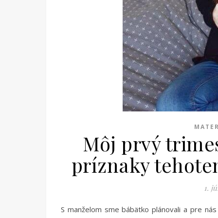
MATE
Môj prvý trime
príznaky tehote
1. j
S manželom sme bábätko plánovali a pre nás 