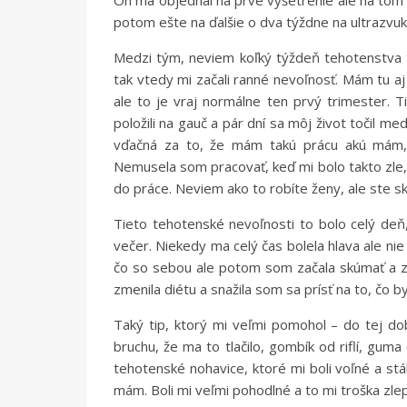
On ma objednal na prvé vyšetrenie ale na tom
potom ešte na ďalšie o dva týždne na ultrazvuk
Medzi tým, neviem koľký týždeň tehotenstva to
tak vtedy mi začali ranné nevoľnosť. Mám tu aj
ale to je vraj normálne ten prvý trimester. T
položili na gauč a pár dní sa môj život točil
vďačná za to, že mám takú prácu akú mám,
Nemusela som pracovať, keď mi bolo takto zle,
do práce. Neviem ako to robíte ženy, ale ste sk
Tieto tehotenské nevoľnosti to bolo celý deň
večer. Niekedy ma celý čas bolela hlava ale ni
čo so sebou ale potom som začala skúmať a zi
zmenila diétu a snažila som sa prísť na to, čo by
Taký tip, ktorý mi veľmi pomohol – do tej do
bruchu, že ma to tlačilo, gombík od riflí, gum
tehotenské nohavice, ktoré mi boli voľné a st
mám. Boli mi veľmi pohodlné a to mi troška zlepš