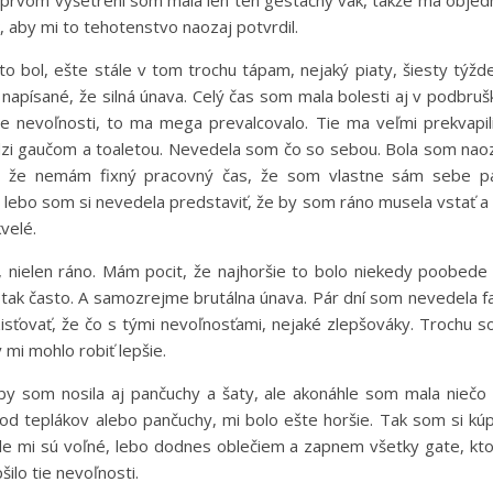
 prvom vyšetrení som mala len ten gestačný vak, takže ma objed
, aby mi to tehotenstvo naozaj potvrdil.
 bol, ešte stále v tom trochu tápam, nejaký piaty, šiesty týžd
 napísané, že silná únava. Celý čas som mala bolesti aj v podbruš
ie nevoľnosti, to ma mega prevalcovalo. Tie ma veľmi prekvapil
 medzi gaučom a toaletou. Nevedela som čo so sebou. Bola som nao
 že nemám fixný pracovný čas, že som vlastne sám sebe pá
 lebo som si nevedela predstaviť, že by som ráno musela vstať a 
velé.
, nielen ráno. Mám pocit, že najhoršie to bolo niekedy poobede
e tak často. A samozrejme brutálna únava. Pár dní som nevedela f
sťovať, že čo s tými nevoľnosťami, nejaké zlepšováky. Trochu 
 mi mohlo robiť lepšie.
by som nosila aj pančuchy a šaty, ale akonáhle som mala niečo
a od teplákov alebo pančuchy, mi bolo ešte horšie. Tak som si kúp
ále mi sú voľné, lebo dodnes oblečiem a zapnem všetky gate, kt
ilo tie nevoľnosti.