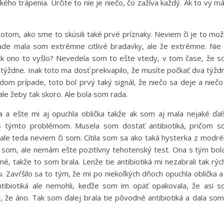
ého trápenia. Určite to nie je niečo, čo zažíva každý. Ak to vy m
potom, ako sme to skúsili také prvé príznaky. Neviem či je to mo
ípade mala som extrémne citlivé bradavky, ale že extrémne. Nie
, tak ono to vyšlo? Nevedela som to ešte vtedy, v tom čase, že 
týždne. Inak toto ma dosť prekvapilo, že musíte počkať dva týžd
om prípade, toto bol prvý taký signál, že niečo sa deje a niečo
 ale žeby tak skoro. Ale bola som rada.
 ešte mi aj opuchla oblička takže ak som aj mala nejaké ďal
 s týmto problémom. Musela som dostať antibiotiká, pričom 
ale teda neviem či som. Cítila som sa ako taká hysterka z modr
že som, ale nemám ešte pozitívny tehotenský test. Ona s tým bol
é, takže to som brala. Lenže tie antibiotiká mi nezabrali tak rýc
. Zavŕšilo sa to tým, že mi po niekoľkých dňoch opuchla oblička a 
tibiotiká ale nemohli, keďže som im opäť opakovala, že asi 
, že áno. Tak som ďalej brala tie pôvodné antibiotiká a dala som