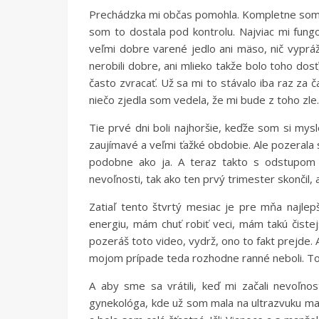
Prechádzka mi občas pomohla. Kompletne som 
som to dostala pod kontrolu. Najviac mi fungo
veľmi dobre varené jedlo ani mäso, nič vyprážan
nerobili dobre, ani mlieko takže bolo toho dos
často zvracať. Už sa mi to stávalo iba raz za
niečo zjedla som vedela, že mi bude z toho zle.
Tie prvé dni boli najhoršie, keďže som si mys
zaujímavé a veľmi ťažké obdobie. Ale pozerala 
podobne ako ja. A teraz takto s odstupom
nevoľnosti, tak ako ten prvý trimester skončil, 
Zatiaľ tento štvrtý mesiac je pre mňa najlep
energiu, mám chuť robiť veci, mám takú čistej
pozeráš toto video, vydrž, ono to fakt prejde.
mojom prípade teda rozhodne ranné neboli. Toto
A aby sme sa vrátili, keď mi začali nevoľno
gynekológa, kde už som mala na ultrazvuku mal