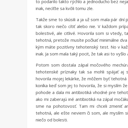
to podarilo takto rýchlo a jednoducho bez nejak
inak, necíťte sa kvôli tomu zle.
Takže sme to skúsili a ja už som mala pár dní 
tak skoro niečo cítiť alebo nie. V každom pr
bolestivé, ale citlivé. Hovorila som si vtedy
tehotná, pretože musíte počkať minimálne dva 
kým máte pozitívny tehotenský test. No v každ
inak. Ja som mala taký pocit, že tak asi to vyšlo
Potom som dostala zápal močového mechúra a
tehotenské príznaky tak sa mohli spájať aj
hovorila mojej lekárke, že môžem byť tehotná 
koníka keď som jej to hovorila, že si myslím 
pohode a dala mi antibiotiká vhodné pre tehotn
ako mi zaberajú iné antibiotiká na zápal močáku
sme na pohotovosť. Tam mi chceli zmeniť an
tehotná, ale ešte neviem či som, ale myslím si
niečo od bolesti.