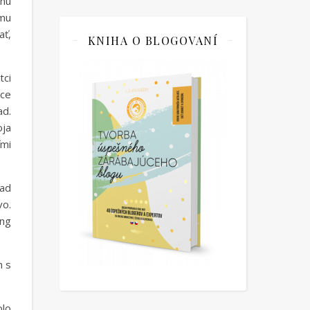
inu
omu
ať,
KNIHA O BLOGOVANÍ
tci
úce
ad.
oja
ľmi
lad
vo.
ing
m s
olo