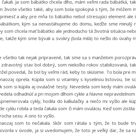
j čakali. Ja som bábätko chcela dlho, mám veľmi rada bábätká, ta
 živote všetko také, aby som bola spokojná s tým, že môžem 
priniesť a aby pre mňa to bábätko nebol stresujúci element ale 
s bábätkom, kým sa nenasťahujeme do domu, keďže sme minulý 
e by som chcela mať bábätko ale jednoducho tá životná situácia neb
, takže kým sme bývali u svokry (bola milá) to nešlo do úvahy 
 všetko tak nejak pripravené, tak sme sa s manželom porozpráv
ôj zdravotný stav bol dobrý, som niekoľko rokov stabilizovaná, ta
anžel povedal, že bol by veľmi rád, keby to skúsime. To bola pre 
naozaj oprela. Kúpila som si vitamíny s kyselinou listovou, tie 
tak som si kúpila aj ovulačné testy. Nevedela som kedy mám ovulá
evedela odhadnúť a pri mojom dlhom cykle a hlavne nepravidelnom
spriemerovala cykly, hodila do kalkulačky a niečo mi vyšlo ale kúp
de cyklu robila a teda čakala som či mám ovuláciu. Keď som zistila
ocha sexu. A ono to vyšlo.
naozaj som to nečakala. Skôr som rátala s tým, že to bude tr
vorila v úvode, ja si uvedomujem, že toto je veľký dar, že sa 