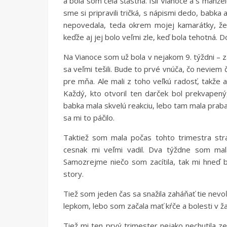
a bola som celá šťastná. Išli Vianoce a s manž
sme si pripravili tričká, s nápismi dedo, babk
nepovedala, teda okrem mojej kamarátky, ž
keďže aj jej bolo veľmi zle, keď bola tehotná. 
Na Vianoce som už bola v nejakom 9. týždni – z
sa veľmi tešili. Bude to prvé vnúča, čo neviem 
pre mňa. Ale mali z toho veľkú radosť, takže a
Každý, kto otvoril ten darček bol prekvapený
babka mala skvelú reakciu, lebo tam mala prab
sa mi to páčilo.
Taktiež som mala počas tohto trimestra stra
cesnak mi veľmi vadil. Dva týždne som mal
Samozrejme niečo som zacítila, tak mi hneď b
story.
Tiež som jeden čas sa snažila zaháňať tie nev
lepkom, lebo som začala mať kŕče a bolesti v ž
Tiež mi ten prvý trimester nejako nechutila z