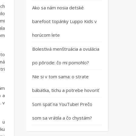
och
Ako sa nám nosia detské
ilo
 mi
barefoot topánky Luppo Kids v
ala
horúcom lete
som
Bolestivá menštruácia a ovulácia
 to
 má
po pôrode: čo mi pomohlo?
tri
Nie si v tom sama: o strate
mám
bábätka, tichu a potrebe hovoriť
á a
… v
Som späť na YouTube! Prečo
som sa vrátila a čo chystám?
e u
žku