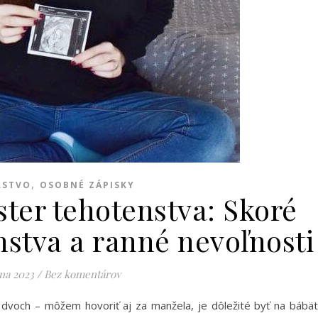
,
RSTVO
OSOBNÉ ZÁPISKY
ster tehotenstva: Skoré
nstva a ranné nevoľnosti
úna 2023
/
Bez komentárov
dvoch – môžem hovoriť aj za manžela, je dôležité byť na bábä