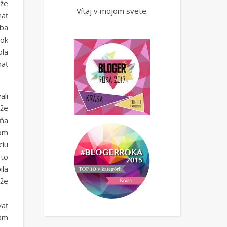
kže
Vítaj v mojom svete.
mať
iba
rok
ola
mať
ali
kže
mňa
som
ciu
 to
ila
 že
vať
nám