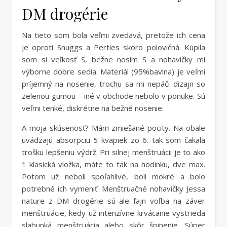
DM drogérie
Na tieto som bola veľmi zvedavá, pretože ich cena
je oproti Snuggs a Perties skoro polovičná. Kúpila
som si veľkosť S, bežne nosím S a nohavičky mi
výborne dobre sedia. Materiál (95%bavlna) je veľmi
príjemný na nosenie, trochu sa mi nepáči dizajn so
zelenou gumou – iné v obchode nebolo v ponuke. Sú
veľmi tenké, diskrétne na bežné nosenie.
A moja skúsenosť? Mám zmiešané pocity. Na obale
uvádzajú absorpciu 5 kvapiek zo 6. tak som čakala
trošku lepšeniu výdrž. Pri silnej menštruácii je to ako
1 klasická vložka, máte to tak na hodinku, dve max.
Potom už neboli spoľahlivé, boli mokré a bolo
potrebné ich vymeniť. Menštruačné nohavičky Jessa
nature z DM drogérie sú ale fajn voľba na záver
menštruácie, kedy už intenzívne krvácanie vystrieda
slabunká menštruácia alebo skôr špinenie. Súper