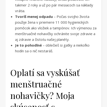
takmer 2 roky a už po pár mesiacoch sa náklady
vrátia.
Tvoríš menej odpadu
– Počas svojho života
použije žena v priemere 11 000 hygienických
pomôcok ako vložiek a tampónov. Ich výmenou za
menštruačné nohavičky ochránite svoje zdravie a
aj zdravie a čistotu našej planéty.
Je to pohodlné
– oblečieš si gaťky a niekoľko
hodín sa o nič nestaráš.
Oplatí sa vyskúšať
menštruačné
nohavičky? Moja
skúsenosť s