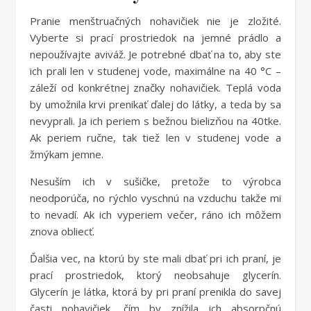
Pranie menštruačných nohavičiek nie je zložité.
Vyberte si prací prostriedok na jemné prádlo a
nepoužívajte aviváž. Je potrebné dbať na to, aby ste
ich prali len v studenej vode, maximálne na 40 °C –
záleží od konkrétnej značky nohavičiek. Teplá voda
by umožnila krvi prenikať ďalej do látky, a teda by sa
nevyprali. Ja ich periem s bežnou bielizňou na 40tke.
Ak periem ručne, tak tiež len v studenej vode a
žmýkam jemne.
Nesuším ich v sušičke, pretože to výrobca
neodporúča, no rýchlo vyschnú na vzduchu takže mi
to nevadí. Ak ich vyperiem večer, ráno ich môžem
znova obliecť.
Ďalšia vec, na ktorú by ste mali dbať pri ich praní, je
prací prostriedok, ktorý neobsahuje glycerín.
Glycerín je látka, ktorá by pri praní prenikla do savej
časti nohavičiek, čím by znížila ich absorpčnú