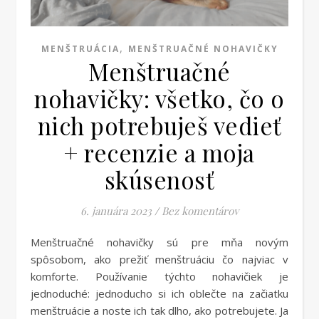
,
MENŠTRUÁCIA
MENŠTRUAČNÉ NOHAVIČKY
Menštruačné
nohavičky: všetko, čo o
nich potrebuješ vedieť
+ recenzie a moja
skúsenosť
6. januára 2023
/
Bez komentárov
Menštruačné nohavičky sú pre mňa novým
spôsobom, ako prežiť menštruáciu čo najviac v
komforte. Používanie týchto nohavičiek je
jednoduché: jednoducho si ich oblečte na začiatku
menštruácie a noste ich tak dlho, ako potrebujete. Ja