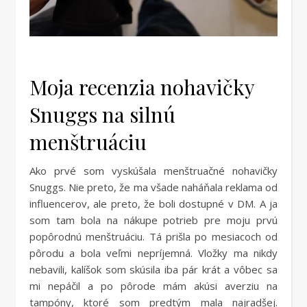
Moja recenzia nohavičky
Snuggs na silnú
menštruáciu
Ako prvé som vyskúšala menštruačné nohavičky
Snuggs. Nie preto, že ma všade naháňala reklama od
influencerov, ale preto, že boli dostupné v DM. A ja
som tam bola na nákupe potrieb pre moju prvú
popôrodnú menštruáciu. Tá prišla po mesiacoch od
pôrodu a bola veľmi nepríjemná. Vložky ma nikdy
nebavili, kalíšok som skúsila iba pár krát a vôbec sa
mi nepáčil a po pôrode mám akúsi averziu na
tampóny, ktoré som predtým mala najradšej.