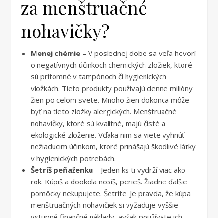
za menštruačné
nohavičky?
Menej chémie
– V poslednej dobe sa veľa hovorí
o negatívnych účinkoch chemických zložiek, ktoré
sú prítomné v tampónoch či hygienických
vložkách. Tieto produkty používajú denne milióny
žien po celom svete. Mnoho žien dokonca môže
byť na tieto zložky alergických. Menštruačné
nohavičky, ktoré sú kvalitné, majú čisté a
ekologické zloženie. Vďaka nim sa viete vyhnúť
nežiaducim účinkom, ktoré prinášajú škodlivé látky
v hygienických potrebách.
Šetríš peňaženku
– Jeden ks ti vydrží viac ako
rok. Kúpiš a dookola nosíš, perieš. Žiadne ďalšie
pomôcky nekupujete. Šetríte. Je pravda, že kúpa
menštruačných nohavičiek si vyžaduje vyššie
vstupné finančné náklady, avšak používate ich