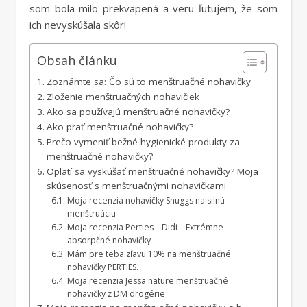
som bola milo prekvapená a veru ľutujem, že som
ich nevyskúšala skôr!
Obsah článku
Zoznámte sa: Čo sú to menštruačné nohavičky
Zloženie menštruačných nohavičiek
Ako sa používajú menštruačné nohavičky?
Ako prať menštruačné nohavičky?
Prečo vymeniť bežné hygienické produkty za
menštruačné nohavičky?
Oplatí sa vyskúšať menštruačné nohavičky? Moja
skúsenosť s menštruačnými nohavičkami
Moja recenzia nohavičky Snuggs na silnú
menštruáciu
Moja recenzia Perties – Didi – Extrémne
absorpčné nohavičky
Mám pre teba zľavu 10% na menštruačné
nohavičky PERTIES.
Moja recenzia Jessa nature menštruačné
nohavičky z DM drogérie