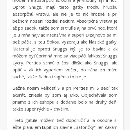
Oproti Snugs, majú tieto gaťky trochu hrubšiu
absorpčnú vrstvu, ale nie je to nič hrozné a pri
bežnom nosení rozdiel necítim. Absorpčná vrstva je
až po zadok, takže som si trúfla aj na prvú noc, ktorá
je u mňa najviac intenzívna a super! Dizajnovo sa mi
tiež páčia, s tou čipkou. Vyzerajú ako klasické gaťky.
Materiál je oproti Snuggs iný, je to bavlna a ak
môžem byť úprimná mne sa viac páči ľahkosť Snuggs
Lycry. Perties schnú o čosi dlhšie ako Snuggs, ale
opäť – ak ich vyperiem večer, do rána ich mám
suché, takže žiadna tragédia to nie je.
Bežne nosím veľkosť S a pri Perties mi S sedí tak
akurát, zniesla by som aj Mko. Objednávala som
priamo z ich eshopu a dodanie bolo na druhý deň,
takže super rýchle – chválim.
Tieto gaťule môžem tiež doporučiť a ja osobne si
ešte plánujem kúpiť ich slávne „Bátoričky“, len čakám