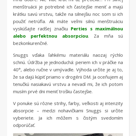
menštruácii je potrebné ich častejšie meniť a majú
krátku savú vrstvu, takže na silnejšiu noc som si ich
použiť netrúfla. Ak máte veľmi silnú menštruáciu
vyskúšajte radšej značku
Perties s maximálnou
alebo perfektnou absorpciou
. Za mňa sú
bezkonkurenčné.
Snuggs vďaka ľahkému materiálu naozaj rýchlo
schnú. Údržba je jednoduchá: periem ich v práčke na
40°, alebo ručne v umývadle. Výhoda určite je aj to,
že sa dajú kúpiť priamo v drogérii DM. Ja oceňujem aj
tenučkú nasiakavú vrstvu a nevadí mi, že ich potom
musím prvé dni meniť trošku častejšie.
V ponuke sú rôzne strihy, farby, veľkosti aj intenzity
absorpcie – medzi nohavičkami Snuggs si určite
vyberiete. Ja ich môžem s čistým svedomím
odporúčať.