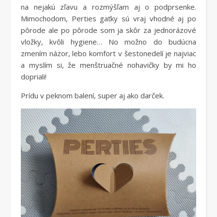
na nejakú zľavu a rozmýšľam aj o podprsenke.
Mimochodom, Perties gaťky sú vraj vhodné aj po
pôrode ale po pôrode som ja skôr za jednorázové
vložky, kvôli hygiene… No možno do budúcna
zmením názor, lebo komfort v šestonedelí je najviac
a myslím si, že menštruačné nohavičky by mi ho
dopriali!
Prídu v peknom balení, super aj ako darček.