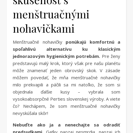
menštruačnými
nohavičkami
Menštruačné nohavičky
ponúkajú komfortnú a
spoľahlivú alternatívu ku klasickým
jednorazovým hygienickým potrebám.
Pre ženy
predstavujú malý krok, ktorý však pre našu planétu
môže znamenať jeden obrovský skok. V zásade
môžem povedať, že mňa menštruačné nohavičky
milo prekvapili a páčili sa mi natoľko, že som si
objednala ďalšie kusy – vybrala som
vysokoabsorpčné Perties slovenskej výroby. A viete
čo? Nechápem, že som menštruačné nohavičky
nevyskúšala skôr!
Nebuďte ako ja a nenechajte sa odradiť
predsudkami.
Gaťky naozaj nesmrdia, naozaj ich