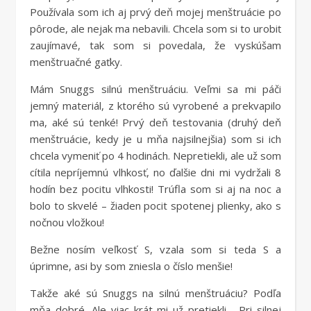
Používala som ich aj prvý deň mojej menštruácie po
pôrode, ale nejak ma nebavili. Chcela som si to urobiť
zaujímavé, tak som si povedala, že vyskúšam
menštruačné gaťky.
Mám Snuggs silnú menštruáciu. Veľmi sa mi páči
jemný materiál, z ktorého sú vyrobené a prekvapilo
ma, aké sú tenké! Prvý deň testovania (druhý deň
menštruácie, kedy je u mňa najsilnejšia) som si ich
chcela vymeniť po 4 hodinách. Nepretiekli, ale už som
cítila nepríjemnú vlhkosť, no ďalšie dni mi vydržali 8
hodín bez pocitu vlhkosti! Trúfla som si aj na noc a
bolo to skvelé – žiaden pocit spotenej plienky, ako s
nočnou vložkou!
Bežne nosím veľkosť S, vzala som si teda S a
úprimne, asi by som zniesla o číslo menšie!
Takže aké sú Snuggs na silnú menštruáciu? Podľa
mňa dobré. Ale viac krát mi už pretiekli… Pri silnej