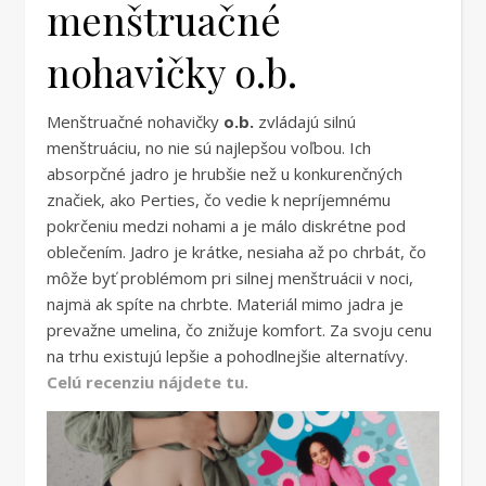
menštruačné
nohavičky o.b.
Menštruačné nohavičky
o.b.
zvládajú silnú
menštruáciu, no nie sú najlepšou voľbou. Ich
absorpčné jadro je hrubšie než u konkurenčných
značiek, ako Perties, čo vedie k nepríjemnému
pokrčeniu medzi nohami a je málo diskrétne pod
oblečením. Jadro je krátke, nesiaha až po chrbát, čo
môže byť problémom pri silnej menštruácii v noci,
najmä ak spíte na chrbte. Materiál mimo jadra je
prevažne umelina, čo znižuje komfort. Za svoju cenu
na trhu existujú lepšie a pohodlnejšie alternatívy.
Celú recenziu nájdete tu.