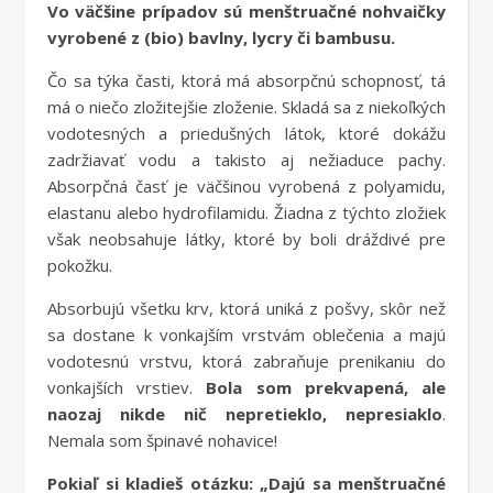
Vo väčšine prípadov sú menštruačné nohvaičky
vyrobené z (bio) bavlny, lycry či bambusu.
Čo sa týka časti, ktorá má absorpčnú schopnosť, tá
má o niečo zložitejšie zloženie. Skladá sa z niekoľkých
vodotesných a priedušných látok, ktoré dokážu
zadržiavať vodu a takisto aj nežiaduce pachy.
Absorpčná časť je väčšinou vyrobená z polyamidu,
elastanu alebo hydrofilamidu. Žiadna z týchto zložiek
však neobsahuje látky, ktoré by boli dráždivé pre
pokožku.
Absorbujú všetku krv, ktorá uniká z pošvy, skôr než
sa dostane k vonkajším vrstvám oblečenia a majú
vodotesnú vrstvu, ktorá zabraňuje prenikaniu do
vonkajších vrstiev.
Bola som prekvapená, ale
naozaj nikde nič nepretieklo, nepresiaklo
.
Nemala som špinavé nohavice!
Pokiaľ si kladieš otázku: „Dajú sa menštruačné