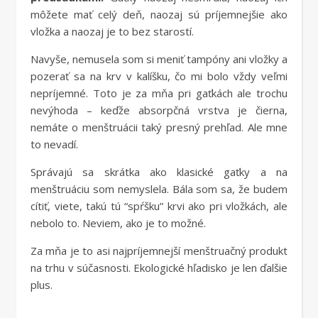
môžete mať celý deň, naozaj sú príjemnejšie ako
vložka a naozaj je to bez starostí.
Navyše, nemusela som si meniť tampóny ani vložky a
pozerať sa na krv v kalíšku, čo mi bolo vždy veľmi
nepríjemné. Toto je za mňa pri gaťkách ale trochu
nevýhoda – keďže absorpčná vrstva je čierna,
nemáte o menštruácii taký presný prehľad. Ale mne
to nevadí.
Správajú sa skrátka ako klasické gaťky a na
menštruáciu som nemyslela. Bála som sa, že budem
cítiť, viete, takú tú “spŕšku” krvi ako pri vložkách, ale
nebolo to. Neviem, ako je to možné.
Za mňa je to asi najpríjemnejší menštruačný produkt
na trhu v súčasnosti. Ekologické hľadisko je len ďalšie
plus.