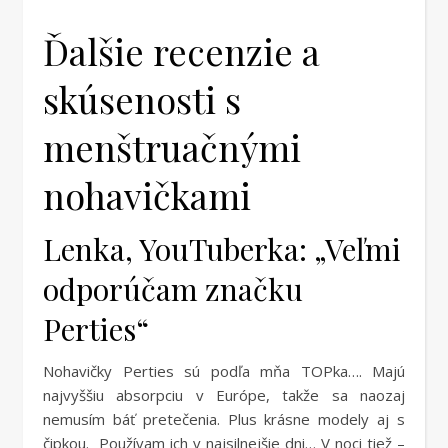
Ďalšie recenzie a
skúsenosti s
menštruačnými
nohavičkami
Lenka, YouTuberka: „Veľmi
odporúčam značku
Perties“
Nohavičky Perties sú podľa mňa TOPka…. Majú
najvyššiu absorpciu v Európe, takže sa naozaj
nemusím báť pretečenia. Plus krásne modely aj s
čipkou. Používam ich v najsilnejšie dni… V noci tiež –