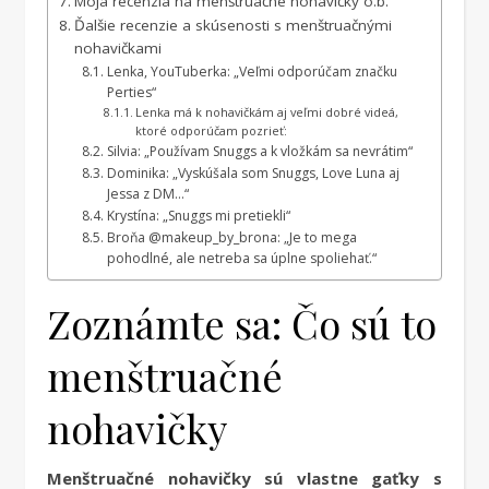
Moja recenzia na menštruačné nohavičky o.b.
Ďalšie recenzie a skúsenosti s menštruačnými
nohavičkami
Lenka, YouTuberka: „Veľmi odporúčam značku
Perties“
Lenka má k nohavičkám aj veľmi dobré videá,
ktoré odporúčam pozrieť:
Silvia: „Používam Snuggs a k vložkám sa nevrátim“
Dominika: „Vyskúšala som Snuggs, Love Luna aj
Jessa z DM…“
Krystína: „Snuggs mi pretiekli“
Broňa @makeup_by_brona: „Je to mega
pohodlné, ale netreba sa úplne spoliehať.“
Zoznámte sa: Čo sú to
menštruačné
nohavičky
Menštruačné nohavičky sú vlastne gaťky s