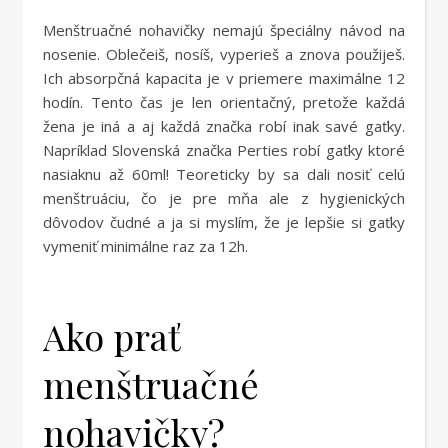
Menštruačné nohavičky nemajú špeciálny návod na
nosenie. Oblečeiš, nosíš, vyperieš a znova použiješ.
Ich absorpčná kapacita je v priemere maximálne 12
hodín. Tento čas je len orientačný, pretože každá
žena je iná a aj každá značka robí inak savé gaťky.
Napríklad Slovenská značka Perties robí gaťky ktoré
nasiaknu až 60ml! Teoreticky by sa dali nosiť celú
menštruáciu, čo je pre mňa ale z hygienických
dôvodov čudné a ja si myslím, že je lepšie si gaťky
vymeniť minimálne raz za 12h.
Ako prať
menštruačné
nohavičky?