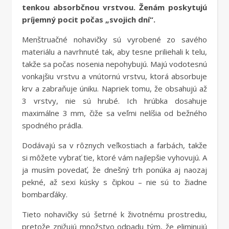
tenkou absorbčnou vrstvou. Ženám poskytujú
príjemný pocit počas „svojich dní“.
Menštruačné nohavičky sú vyrobené zo savého
materiálu a navrhnuté tak, aby tesne priliehali k telu,
takže sa počas nosenia nepohybujú. Majú vodotesnú
vonkajšiu vrstvu a vnútornú vrstvu, ktorá absorbuje
krv a zabraňuje úniku. Napriek tomu, že obsahujú až
3 vrstvy, nie sú hrubé. Ich hrúbka dosahuje
maximálne 3 mm, čiže sa veľmi nelíšia od bežného
spodného prádla.
Dodávajú sa v rôznych veľkostiach a farbách, takže
si môžete vybrať tie, ktoré vám najlepšie vyhovujú. A
ja musím povedať, že dnešný trh ponúka aj naozaj
pekné, až sexi kúsky s čipkou – nie sú to žiadne
bombarďáky.
Tieto nohavičky sú šetrné k životnému prostrediu,
pretože znižujú množstvo odpadu tým, že eliminujú