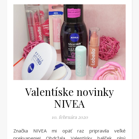
Valentíske novinky
NIVEA
10. februára 2020
Značka NIVEA mi opäť raz pripravila veľké
prekvapenie! Obdržala Valentísky balíček plný