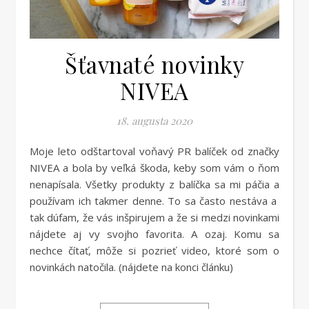
Šťavnaté novinky
NIVEA
18. augusta 2020
Moje leto odštartoval voňavý PR balíček od značky
NIVEA a bola by veľká škoda, keby som vám o ňom
nenapísala. Všetky produkty z balíčka sa mi páčia a
používam ich takmer denne. To sa často nestáva a
tak dúfam, že vás inšpirujem a že si medzi novinkami
nájdete aj vy svojho favorita. A ozaj. Komu sa
nechce čítať, môže si pozrieť video, ktoré som o
novinkách natočila. (nájdete na konci článku)