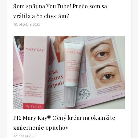
Som späť na YouTube! Prečo som sa
vrátila a čo chystám?
18. októbra 2025
PR: Mary Kay® Očný krém na okamžité
zmiernenie opuchov
22. apríla 2022