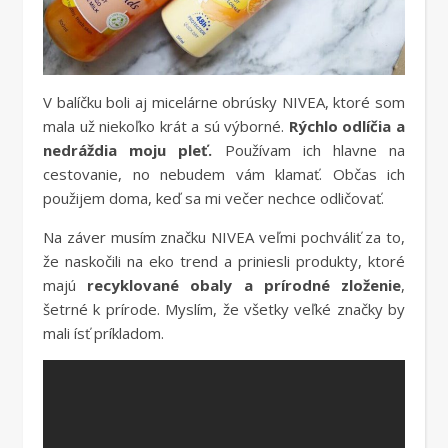
V balíčku boli aj micelárne obrúsky NIVEA, ktoré som
mala už niekoľko krát a sú výborné.
Rýchlo odlíčia a
nedráždia moju pleť.
Používam ich hlavne na
cestovanie, no nebudem vám klamať. Občas ich
použijem doma, keď sa mi večer nechce odličovať.
Na záver musím značku NIVEA veľmi pochváliť za to,
že naskočili na eko trend a priniesli produkty, ktoré
majú
recyklované obaly a prírodné zloženie
,
šetrné k prírode. Myslím, že všetky veľké značky by
mali ísť príkladom.