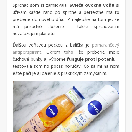
Sprcháč som si zamilovala!
Sviežu ovocnú vôňu
si
užívam každé ráno po sprche a perfektne ma to
preberie do nového dňa. A najlepšie na tom je, že
má prírodné zloženie – takže sprchovaním
nezaťažujem planétu.
Ďalšou voňavou peckou z balíčka je
pomarančový
antiperspirant.
Okrem toho, že preberie moje
čuchové bunky aj výborne
funguje proti poteniu
–
testovala som ho počas horúčav. Čo sa mi na ňom
ešte páči je aj balenie s praktickým zamykaním.