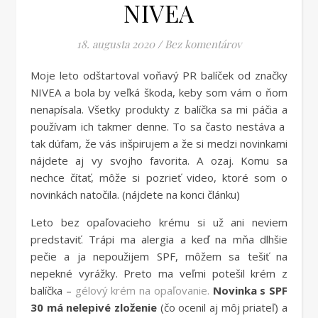
NIVEA
18. augusta 2020
/
Bez komentárov
Moje leto odštartoval voňavý PR balíček od značky
NIVEA a bola by veľká škoda, keby som vám o ňom
nenapísala. Všetky produkty z balíčka sa mi páčia a
používam ich takmer denne. To sa často nestáva a
tak dúfam, že vás inšpirujem a že si medzi novinkami
nájdete aj vy svojho favorita. A ozaj. Komu sa
nechce čítať, môže si pozrieť video, ktoré som o
novinkách natočila. (nájdete na konci článku)
Leto bez opaľovacieho krému si už ani neviem
predstaviť. Trápi ma alergia a keď na mňa dlhšie
pečie a ja nepoužijem SPF, môžem sa tešiť na
nepekné vyrážky. Preto ma veľmi potešil krém z
balíčka –
gélový krém na opaľovanie.
Novinka s SPF
30 má nelepivé zloženie
(čo ocenil aj môj priateľ) a