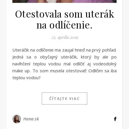
Otestovala som uterák
na odlíčenie.
25. apríla 2019
Uteráčik na odlíčenie ma zaujal hneď na prvý pohľad.
Jedná sa o obyčajný uteráčik, ktorý by ale po
navlhčení teplou vodou mal odlíčiť aj vodeodolný
make up. To som musela otestovať! Odlíčim sa iba
teplou vodou?
ČÍTAJTE VIAC
Hana.sk