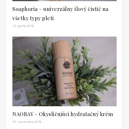
Soaphoria – univerzálny ílový čistič na
všetky typy pleti
15. apríla 2018
NAOBAY – Okysličujúci hydratačný krém
19. novembra 2018