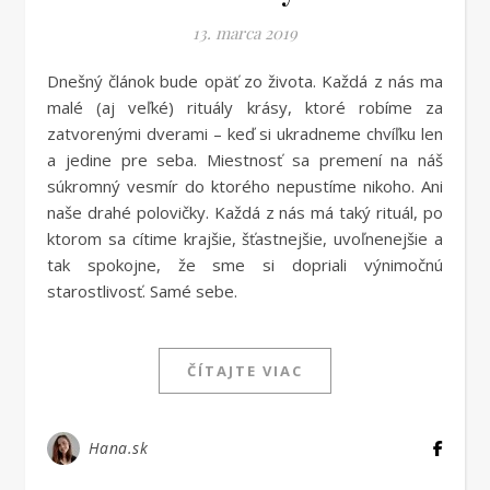
13. marca 2019
Dnešný článok bude opäť zo života. Každá z nás ma
malé (aj veľké) rituály krásy, ktoré robíme za
zatvorenými dverami – keď si ukradneme chvíľku len
a jedine pre seba. Miestnosť sa premení na náš
súkromný vesmír do ktorého nepustíme nikoho. Ani
naše drahé polovičky. Každá z nás má taký rituál, po
ktorom sa cítime krajšie, šťastnejšie, uvoľnenejšie a
tak spokojne, že sme si dopriali výnimočnú
starostlivosť. Samé sebe.
ČÍTAJTE VIAC
Hana.sk