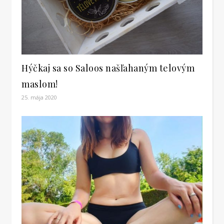
Hýčkaj sa so Saloos našľahaným telovým
maslom!
25. mája 2020