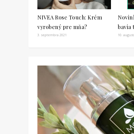
NIVEA Rose Touch: Krém
Novin
vyrobený pre mňa?
bavia 
3. septembra 2021
10. august