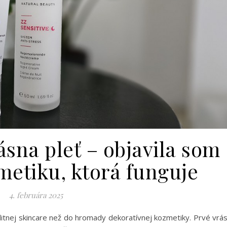
ásna pleť – objavila som
metiku, ktorá funguje
4. februára 2025
itnej skincare než do hromady dekoratívnej kozmetiky. Prvé vrá