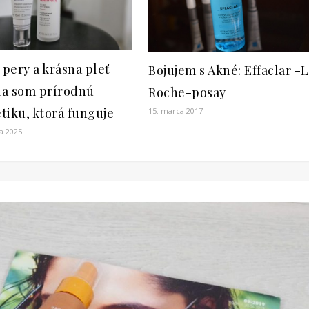
 pery a krásna pleť –
Bojujem s Akné: Effaclar -
ila som prírodnú
Roche-posay
tiku, ktorá funguje
15. marca 2017
a 2025