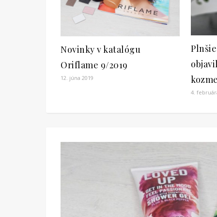
Plnšie
Novinky v katalógu
objav
Oriflame 9/2019
kozme
12. júna 2019
4. február