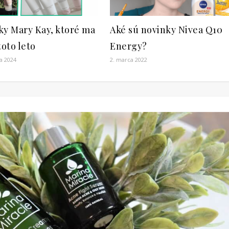
ky Mary Kay, ktoré ma
Aké sú novinky Nivea Q10
toto leto
Energy?
a 2024
2. marca 2022