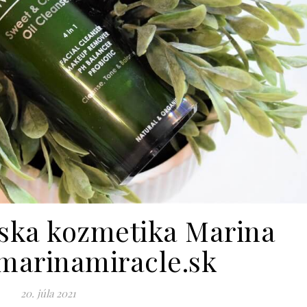
rska kozmetika Marina
/marinamiracle.sk
20. júla 2021