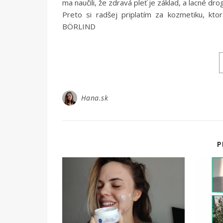
ma naučili, že zdravá pleť je základ, a lacné 
Preto si radšej priplatím za kozmetiku, kt
BÖRLIND
Hana.sk
P