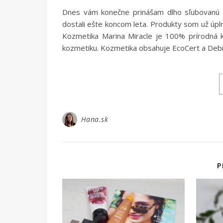
Dnes vám konečne prinášam dlho sľubovanú r
dostali ešte koncom leta. Produkty som už úplne 
Kozmetika Marina Miracle je 100% prírodná k
kozmetiku. Kozmetika obsahuje EcoCert a Debio 
Hana.sk
P