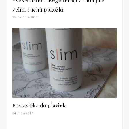
Yves Rocher – Regeneračná rada pre
veľmi suchú pokožku
25. októbra 2017
Postavička do plaviek
24. mája 2017