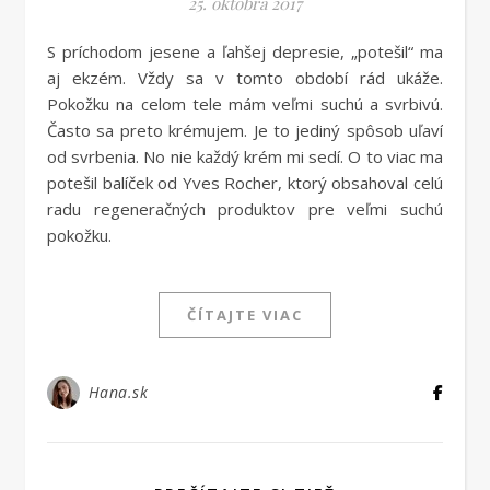
25. októbra 2017
S príchodom jesene a ľahšej depresie, „potešil“ ma
aj ekzém. Vždy sa v tomto období rád ukáže.
Pokožku na celom tele mám veľmi suchú a svrbivú.
Často sa preto krémujem. Je to jediný spôsob uľaví
od svrbenia. No nie každý krém mi sedí. O to viac ma
potešil balíček od Yves Rocher, ktorý obsahoval celú
radu regeneračných produktov pre veľmi suchú
pokožku.
ČÍTAJTE VIAC
Hana.sk