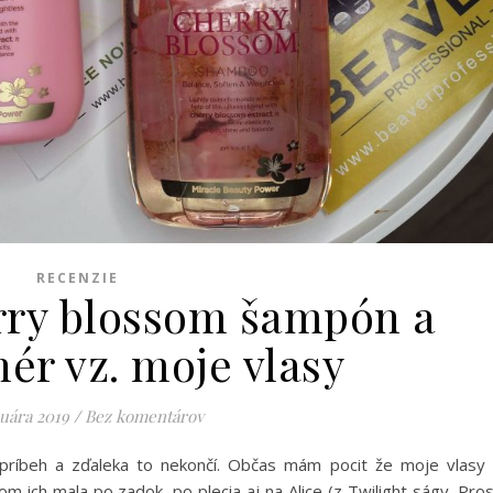
RECENZIE
rry blossom šampón a
ér vz. moje vlasy
nuára 2019
/
Bez komentárov
príbeh a zďaleka to nekončí. Občas mám pocit že moje vlasy
m ich mala po zadok, po plecia aj na Alice (z Twilight ságy. Pro