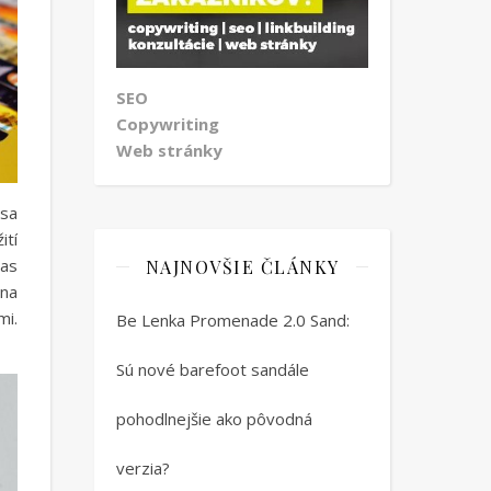
SEO
Copywriting
Web stránky
 sa
ití
čas
NAJNOVŠIE ČLÁNKY
 na
mi.
Be Lenka Promenade 2.0 Sand:
Sú nové barefoot sandále
pohodlnejšie ako pôvodná
verzia?