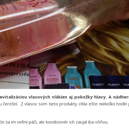
italizáciou vlasových vlákien aj pokožky hlavy. A nádher
 čerešní. Z vlasov som tieto produkty cítila ešte niekoľko hodín
 sa im veľmi páči, ale kondicionér ich zaujal iba vôňou.