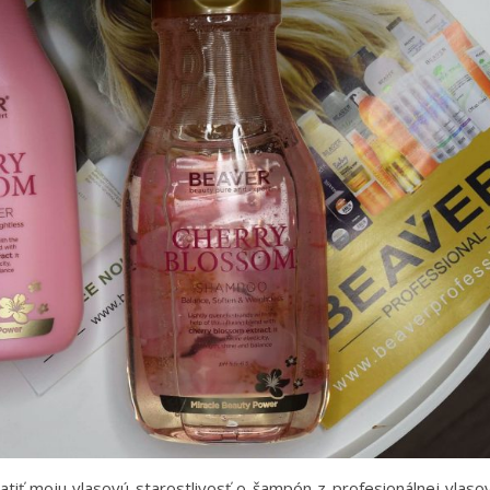
iť moju vlasovú starostlivosť o šampón z profesionálnej vlaso