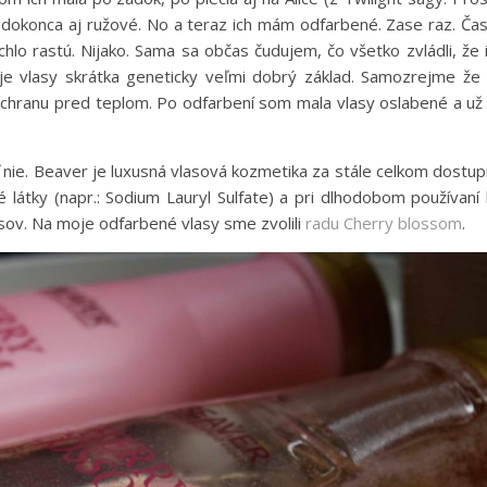
 a dokonca aj ružové. No a teraz ich mám odfarbené. Zase raz.
Čas
chlo rastú. Nijako. Sama sa občas čudujem, čo všetko zvládli, že 
e vlasy skrátka geneticky veľmi dobrý základ. Samozrejme že
ochranu pred teplom. Po odfarbení som mala vlasy oslabené a už
ie. Beaver je luxusná vlasová kozmetika za stále celkom dostu
é látky (napr.: Sodium Lauryl Sulfate) a pri dlhodobom používaní
asov. Na moje odfarbené vlasy sme zvolili
radu Cherry blossom
.