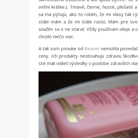
veľmi krátke.). Tmavé, čierne, husté, plešaté
sa ma pýtajú, ako to robím, že mi vlasy tak rý
stále mám a že mi stále rastú. Mám pre svoj
snažím sa o ne starať. Vždy používam oleje a 
chcelo niečo viac.
A tak som ponuke od
Beaver
nemohla povedať n
ceny. Ich produkty neobsahujú zdraviu škodliv
ste mali vidieť výsledky v podobe zdravších vl