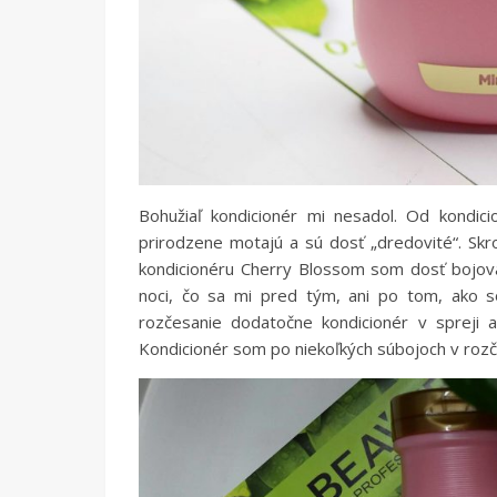
Bohužiaľ kondicionér mi nesadol. Od kondic
prirodzene motajú a sú dosť „dredovité“. Skro
kondicionéru Cherry Blossom som dosť bojoval
noci, čo sa mi pred tým, ani po tom, ako s
rozčesanie dodatočne kondicionér v spreji 
Kondicionér som po niekoľkých súbojoch v rozč