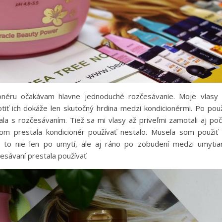
ionéru očakávam hlavne jednoduché rozčesávanie. Moje vlasy
tiť ich dokáže len skutočný hrdina medzi kondicionérmi. Po použ
a s rozčesávaním. Tiež sa mi vlasy až priveľmi zamotali aj po
om prestala kondicionér používať nestalo. Musela som použiť
a to nie len po umytí, ale aj ráno po zobudení medzi umytia
esávaní prestala používať.