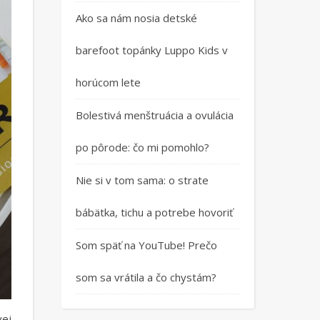
Ako sa nám nosia detské
barefoot topánky Luppo Kids v
horúcom lete
Bolestivá menštruácia a ovulácia
po pôrode: čo mi pomohlo?
Nie si v tom sama: o strate
bábätka, tichu a potrebe hovoriť
Som späť na YouTube! Prečo
som sa vrátila a čo chystám?
vej