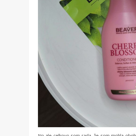
No ale celkovo som rada, že som mohla obohat