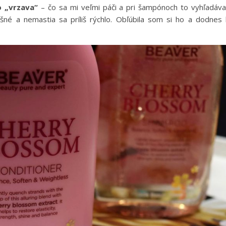
o „vrzava“
– čo sa mi veľmi páči a pri šampónoch to vyhľadáv
šné a nemastia sa príliš rýchlo. Obľúbila som si ho a dodnes