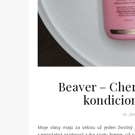
Beaver – Che
kondicion
16. ja
Moje vlasy majú za sebou už jeden životný 
samostatná osobnosť a iba spolu žijeme. Už so