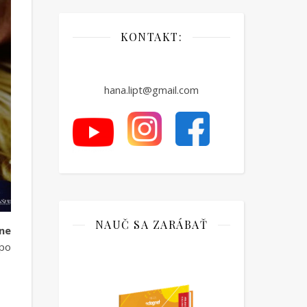
KONTAKT:
hana.lipt@gmail.com
NAUČ SA ZARÁBAŤ
ne
 po