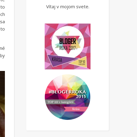
Vítaj v mojom svete.
to
ich
 sa
 to
pné
 by