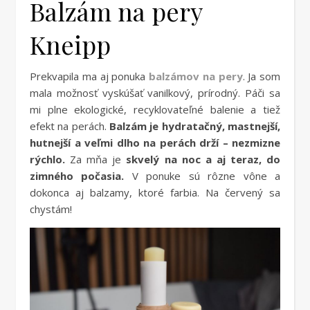
Balzám na pery
Kneipp
Prekvapila ma aj ponuka
balzámov na pery
. Ja som
mala možnosť vyskúšať vanilkový, prírodný. Páči sa
mi plne ekologické, recyklovateľné balenie a tiež
efekt na perách.
Balzám je hydratačný, mastnejší,
hutnejší a veľmi dlho na perách drží – nezmizne
rýchlo.
Za mňa je
skvelý na noc a aj teraz, do
zimného počasia.
V ponuke sú rôzne vône a
dokonca aj balzamy, ktoré farbia. Na červený sa
chystám!