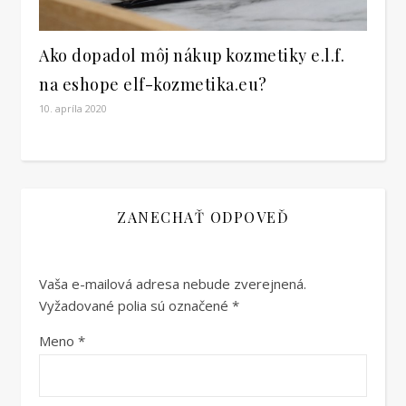
Ako dopadol môj nákup kozmetiky e.l.f.
na eshope elf-kozmetika.eu?
10. apríla 2020
ZANECHAŤ ODPOVEĎ
Vaša e-mailová adresa nebude zverejnená.
Vyžadované polia sú označené
*
Meno
*