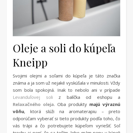
Oleje a soli do kúpeľa
Kneipp
Svojimi olejmi a soľami do kúpeľa je táto značka
známa a ja som už nejaké vyskúšala v minulosti. Vždy
som bola spokojná. Inak to nebolo ani v prípade
Levanduľovej soli
z balíčka od eshopu a
Relaxačného oleja.
Oba produkty
majú výraznú
vôňu
, ktorá slúži na aromaterapiu – preto
odporúčam vyberať si tieto produkty podľa toho, čo
vás trápi a čo potrebujete kúpeľom vyriešiť. Soľ
trochu aj pení, čo sa teším, lebo mám penu v kúpeli