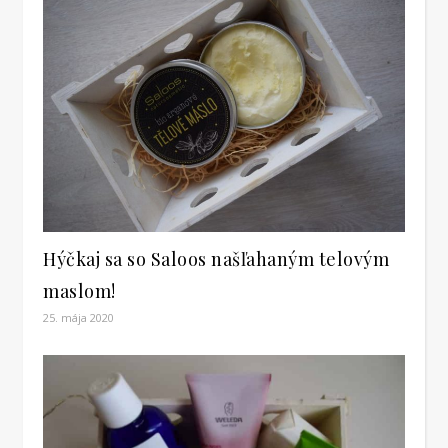
Hýčkaj sa so Saloos našľahaným telovým
maslom!
25. mája 2020