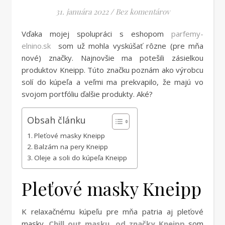
31. januára 2022
/
Bez komentárov
Vďaka mojej spolupráci s eshopom
parfemy-
elnino.sk
som už mohla vyskúšať rôzne (pre mňa
nové) značky. Najnovšie ma potešili zásielkou
produktov Kneipp. Túto značku poznám ako výrobcu
solí do kúpeľa a veľmi ma prekvapilo, že majú vo
svojom portfóliu ďalšie produkty. Aké?
Obsah článku
Pleťové masky Kneipp
Balzám na pery Kneipp
Oleje a soli do kúpeľa Kneipp
Pleťové masky Kneipp
K relaxačnému kúpeľu pre mňa patria aj pleťové
masky.
Chill out masku, od značky Kneipp
som