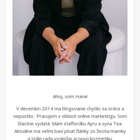
Ahoj, som Hana!
V decembri 2014 ma blogovanie chytilo za srdce a
nepustilo. Pracujem v oblasti online marketingu. Som
šťastne vydatá. Mám staffordku Ayru a syna Tea.
Aktuálne ma veľmi baví písať články zo života mamky
a stále rada vyskúšaj aj novú kozmetiku.