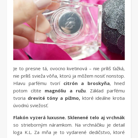
Je to presne tá, ovocno kvetinová – nie príliš ťažká,
nie príliš svieža vôňa, ktorú ja môžem nosiť nonstop.
Hlavu parfému tvorí
citrón a broskyňa
, hneď
potom cítite
magnóliu a ružu
. Základ parfému
tvoria
drevité tóny a pižmo,
ktoré ideálne krotia
úvodnú sviežosť.
Flakón vyzerá luxusne.
Sklenené telo aj vrchnák
so strieborným náramkom. Na vrchnáčiku je detail
loga K.L. Za mňa je to vydarené dedičstvo, ktoré