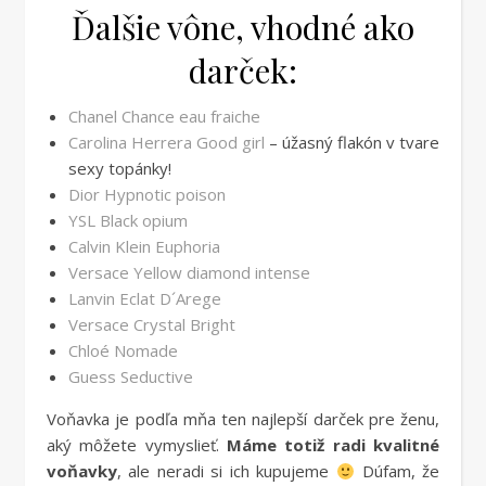
Ďalšie vône, vhodné ako
darček:
Chanel Chance eau fraiche
Carolina Herrera Good girl
– úžasný flakón v tvare
sexy topánky!
Dior Hypnotic poison
YSL Black opium
Calvin Klein Euphoria
Versace Yellow diamond intense
Lanvin Eclat D´Arege
Versace Crystal Bright
Chloé Nomade
Guess Seductive
Voňavka je podľa mňa ten najlepší darček pre ženu,
aký môžete vymyslieť.
Máme totiž radi kvalitné
voňavky
, ale neradi si ich kupujeme
Dúfam, že