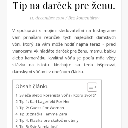
Tip na darček pre ženu.
11. decembra 2019
/
Bez komentárov
V spolupráci s mojimi sledovateľmi na Instagrame
vám prinášam rebríček tých najlepších dámskych
vôni, ktorý sa vám môže hodiť najmä teraz – pred
Vianocami. Ak hľadáte darček pre ženu, mamu, babku
alebo kamarátku, kvalitná vôňa je podľa mňa vždy
stávka na istotu. Nechajte sa teda inšpirovať
dámskymi vôňami v dnešnom článku.
Obsah článku
Svieža alebo korenistá vôňa? Ktorú zvoliť?
Tip 1: Karl Lagerfeld For Her
Tip 2: Guess For Woman
Tip 3: značka Femme Zara
Tip 4: Klasika pre skutočné dámy
Tip 5: Svieža mladosť