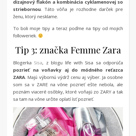
dizajnový flakón a kombinácia cyklamenovej so
striebornou
. Táto vôňa je rozhodne darček pre
ženu, ktorý nesklame.
To boli moje tipy a teraz poďme na tipy od mojich
followeriek.
Tip 3: značka Femme Zara
Blogerka
Sisa
, z blogu life with Sisa sa odporúča
pozrieť na voňavky aj do módného reťazca
ZARA
. Majú výbornú výdrž cenu aj výber. Ja osobne
som sa v ZARE na vône pozrieť ešte nebola, ale
poznám viaceré osôbky, ktoré voňajú zo ZARY a tak
sa tam na vône určite oplatí ísť pozrieť.