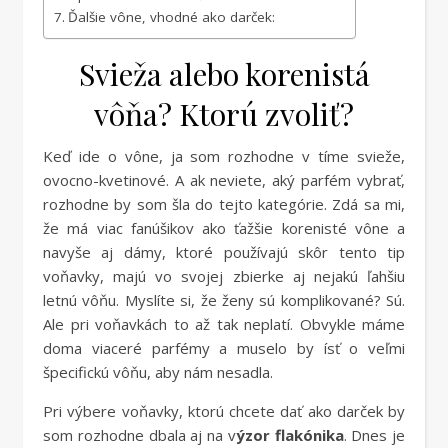
Ďalšie vône, vhodné ako darček:
Svieža alebo korenistá
vôňa? Ktorú zvoliť?
Keď ide o vône, ja som rozhodne v tíme svieže,
ovocno-kvetinové. A ak neviete, aký parfém vybrať,
rozhodne by som šla do tejto kategórie. Zdá sa mi,
že má viac fanúšikov ako ťažšie korenisté vône a
navyše aj dámy, ktoré používajú skôr tento tip
voňavky, majú vo svojej zbierke aj nejakú ľahšiu
letnú vôňu. Myslíte si, že ženy sú komplikované? Sú.
Ale pri voňavkách to až tak neplatí. Obvykle máme
doma viaceré parfémy a muselo by ísť o veľmi
špecifickú vôňu, aby nám nesadla.
Pri výbere voňavky, ktorú chcete dať ako darček by
som rozhodne dbala aj na v
ýzor flakónika
. Dnes je