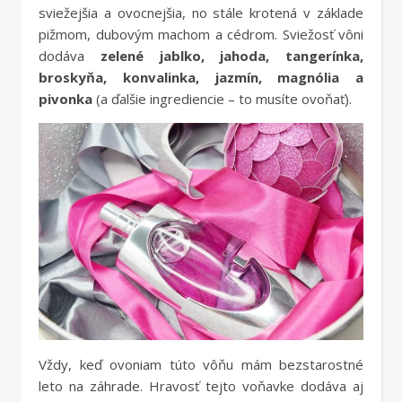
sviežejšia a ovocnejšia, no stále krotená v základe
pižmom, dubovým machom a cédrom. Sviežosť vôni
dodáva
zelené jablko, jahoda, tangerínka,
broskyňa, konvalinka, jazmín, magnólia a
pivonka
(a ďalšie ingrediencie – to musíte ovoňať).
Vždy, keď ovoniam túto vôňu mám bezstarostné
leto na záhrade. Hravosť tejto voňavke dodáva aj