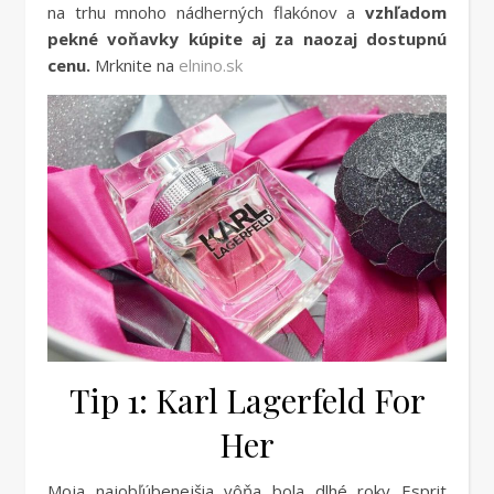
na trhu mnoho nádherných flakónov a
vzhľadom
pekné voňavky kúpite aj za naozaj dostupnú
cenu.
Mrknite na
elnino.sk
Tip 1: Karl Lagerfeld For
Her
Moja najobľúbenejšia vôňa bola dlhé roky Esprit