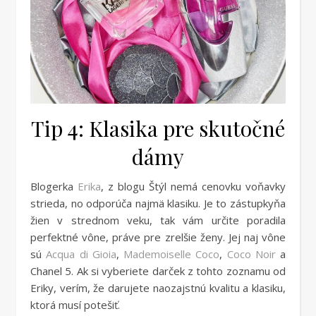
Tip 4: Klasika pre skutočné
dámy
Blogerka
Erika
, z blogu Štýl nemá cenovku voňavky
strieda, no odporúča najmä klasiku. Je to zástupkyňa
žien v strednom veku, tak vám určite poradila
perfektné vône, práve pre zrelšie ženy. Jej naj vône
sú
Acqua di Gioia
,
Mademoiselle Coco
,
Coco Noir
a
Chanel 5. Ak si vyberiete darček z tohto zoznamu od
Eriky, verím, že darujete naozajstnú kvalitu a klasiku,
ktorá musí potešiť.