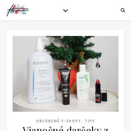
,
OBĽÚBENÉ E-SHOPY
TIPY
Vianočné darčeky z