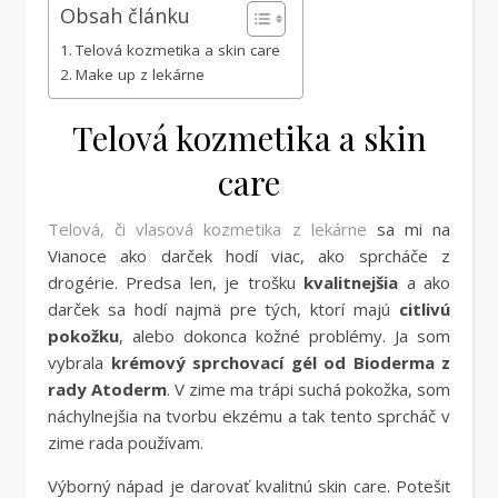
Obsah článku
Telová kozmetika a skin care
Make up z lekárne
Telová kozmetika a skin
care
Telová, či vlasová kozmetika z lekárne
sa mi na
Vianoce ako darček hodí viac, ako sprcháče z
drogérie. Predsa len, je trošku
kvalitnejšia
a ako
darček sa hodí najmä pre tých, ktorí majú
citlivú
pokožku
, alebo dokonca kožné problémy. Ja som
vybrala
krémový sprchovací gél od Bioderma z
rady Atoderm
. V zime ma trápi suchá pokožka, som
náchylnejšia na tvorbu ekzému a tak tento sprcháč v
zime rada používam.
Výborný nápad je darovať kvalitnú skin care. Potešiť