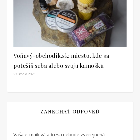
Voňavý-obchodík.sk: miesto, kde sa
potešíš seba alebo svoju kamošku
23. mája 2021
ZANECHAŤ ODPOVEĎ
Vaša e-mailová adresa nebude zverejnená.