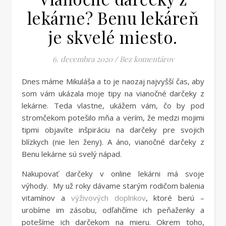
lekárne? Benu lekáreň
je skvelé miesto.
6. decembra 2020
/
Bez komentárov
Dnes máme Mikuláša a to je naozaj najvyšší čas, aby
som vám ukázala moje tipy na vianočné darčeky z
lekárne. Teda vlastne, ukážem vám, čo by pod
stromčekom potešilo mňa a verím, že medzi mojimi
tipmi objavíte inšpiráciu na darčeky pre svojich
blízkych (nie len ženy). A áno, vianočné darčeky z
Benu lekárne sú svelý nápad.
Nakupovať darčeky v online lekárni má svoje
výhody. My už roky dávame starým rodičom balenia
vitamínov a
výživových doplnkov
, ktoré berú –
urobíme im zásobu, odľahčíme ich peňaženky a
potešíme ich darčekom na mieru. Okrem toho,