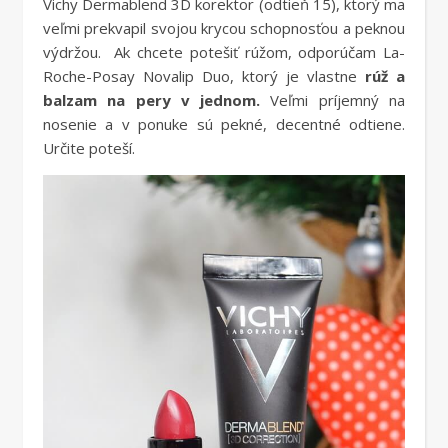
Vichy Dermablend 3D korektor (odtieň 15), ktorý ma
veľmi prekvapil svojou krycou schopnosťou a peknou
výdržou. Ak chcete potešiť rúžom, odporúčam La-
Roche-Posay Novalip Duo, ktorý je vlastne
rúž a
balzam na pery v jednom.
Veľmi príjemný na
nosenie a v ponuke sú pekné, decentné odtiene.
Určite poteší.