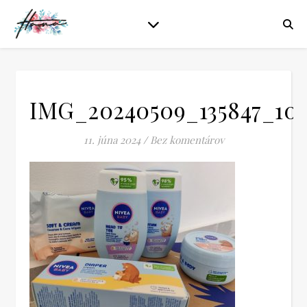
IMG_20240509_135847_102
11. júna 2024
/
Bez komentárov