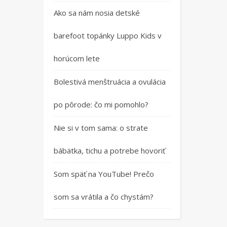
Ako sa nám nosia detské
barefoot topánky Luppo Kids v
horúcom lete
Bolestivá menštruácia a ovulácia
po pôrode: čo mi pomohlo?
Nie si v tom sama: o strate
bábätka, tichu a potrebe hovoriť
Som späť na YouTube! Prečo
som sa vrátila a čo chystám?