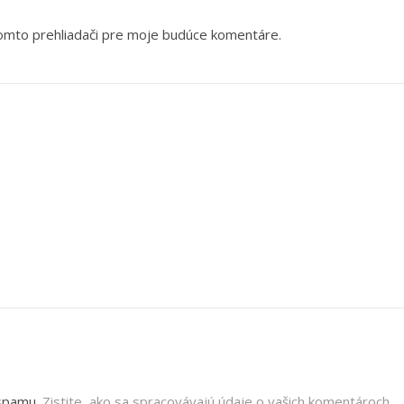
tomto prehliadači pre moje budúce komentáre.
 spamu.
Zistite, ako sa spracovávajú údaje o vašich komentároch.