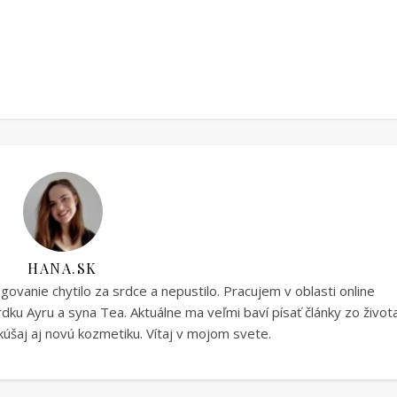
HANA.SK
vanie chytilo za srdce a nepustilo. Pracujem v oblasti online
ku Ayru a syna Tea. Aktuálne ma veľmi baví písať články zo život
úšaj aj novú kozmetiku. Vítaj v mojom svete.