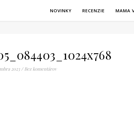
NOVINKY
RECENZIE
MAMA V
05_084403_1024x768
embra 2023
/
Bez komentárov