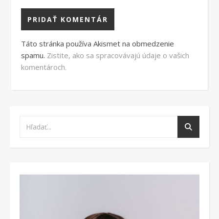
Táto stránka používa Akismet na obmedzenie
spamu.
Zistite, ako sa spracovávajú údaje o vašich
komentároch.