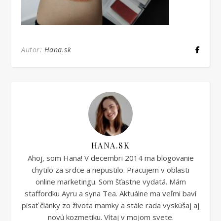
Autor:
Hana.sk
HANA.SK
Ahoj, som Hana! V decembri 2014 ma blogovanie
chytilo za srdce a nepustilo. Pracujem v oblasti
online marketingu. Som šťastne vydatá. Mám
staffordku Ayru a syna Tea. Aktuálne ma veľmi baví
písať články zo života mamky a stále rada vyskúšaj aj
novú kozmetiku. Vítaj v mojom svete.