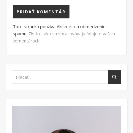
Táto stránka používa Akismet na obmedzenie
spamu.
Zistite, ako sa spracovávajú údaje o vašich
komentároch.