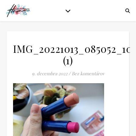
IMG_20221013_085052_102
(1)
9. decembra 2022
/
Bez komentárov