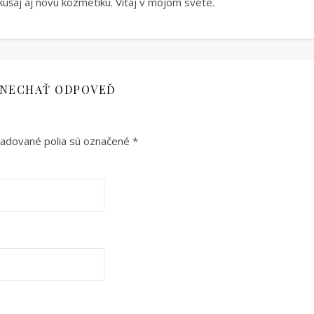
úšaj aj novú kozmetiku. Vítaj v mojom svete.
NECHAŤ ODPOVEĎ
adované polia sú označené
*