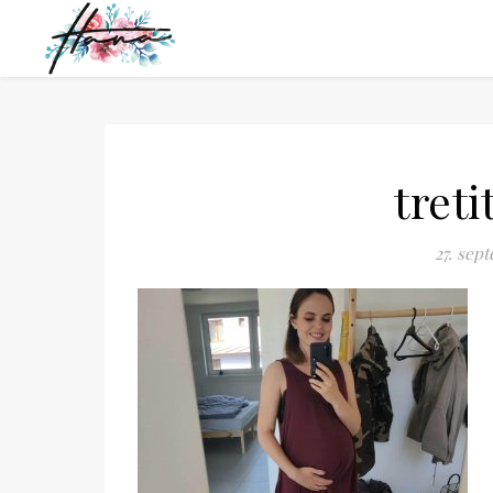
treti
27. sep