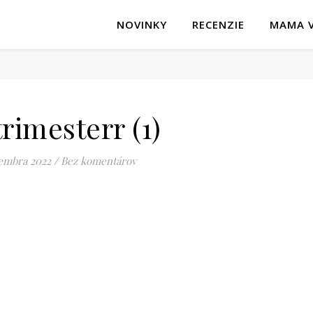
NOVINKY
RECENZIE
MAMA V
trimesterr (1)
tembra 2022
/
Bez komentárov