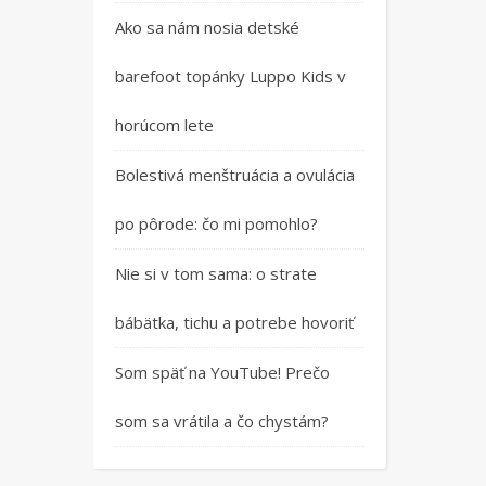
Ako sa nám nosia detské
barefoot topánky Luppo Kids v
horúcom lete
Bolestivá menštruácia a ovulácia
po pôrode: čo mi pomohlo?
Nie si v tom sama: o strate
bábätka, tichu a potrebe hovoriť
Som späť na YouTube! Prečo
som sa vrátila a čo chystám?