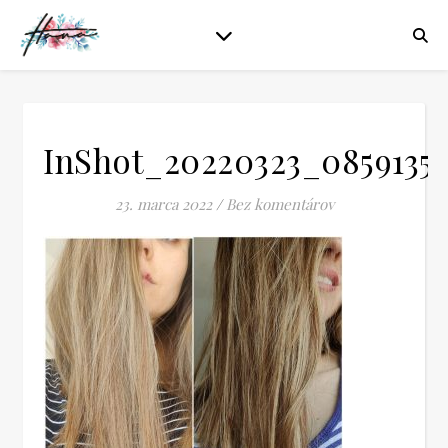
InShot_20220323_0859135
23. marca 2022
/
Bez komentárov