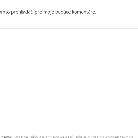
tomto prehliadači pre moje budúce komentáre.
 spamu.
Zistite, ako sa spracovávajú údaje o vašich komentároch.