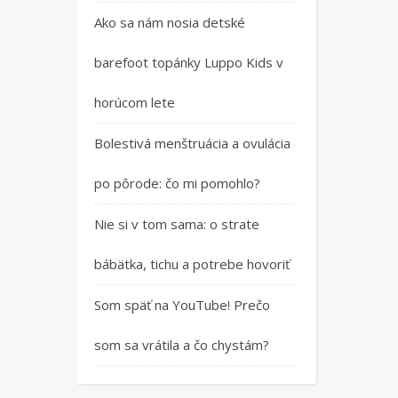
Ako sa nám nosia detské
barefoot topánky Luppo Kids v
horúcom lete
Bolestivá menštruácia a ovulácia
po pôrode: čo mi pomohlo?
Nie si v tom sama: o strate
bábätka, tichu a potrebe hovoriť
Som späť na YouTube! Prečo
som sa vrátila a čo chystám?