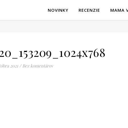
NOVINKY
RECENZIE
MAMA V
20_153209_1024x768
tóbra 2021
/
Bez komentárov