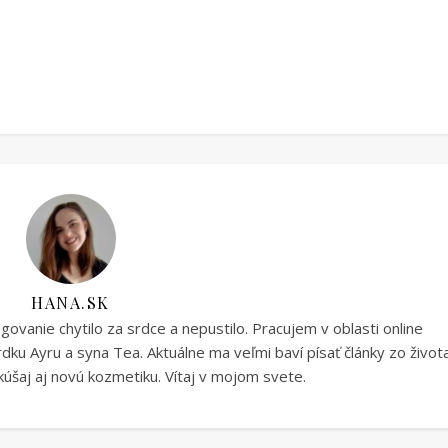
HANA.SK
vanie chytilo za srdce a nepustilo. Pracujem v oblasti online
ku Ayru a syna Tea. Aktuálne ma veľmi baví písať články zo život
úšaj aj novú kozmetiku. Vítaj v mojom svete.