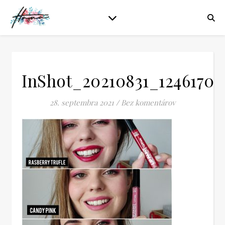
InShot_20210831_1246170
28. septembra 2021
/
Bez komentárov