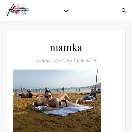
mamka
11. júna 2020
/
Bez komentárov