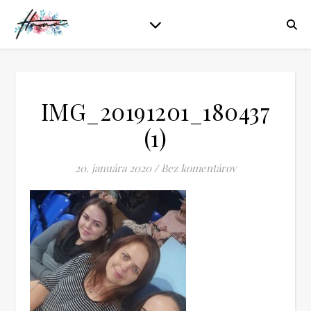
IMG_20191201_180437
(1)
20. januára 2020
/
Bez komentárov