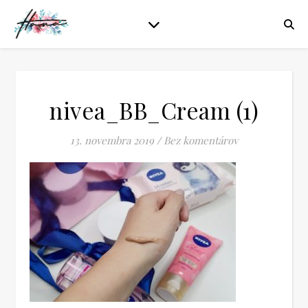
nivea_BB_Cream (1)
13. novembra 2019
/
Bez komentárov