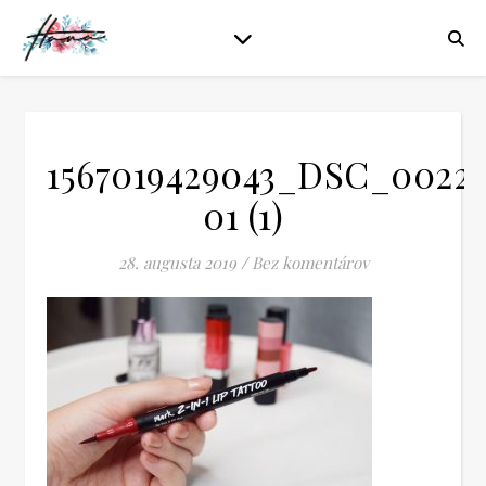
1567019429043_DSC_0022_
01 (1)
28. augusta 2019
/
Bez komentárov