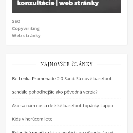
SEO
Copywriting
Web stránky
NAJNOVŠIE ČLÁNKY
Be Lenka Promenade 2.0 Sand: Sú nové barefoot
sandále pohodlnejšie ako pôvodná verzia?
Ako sa nám nosia detské barefoot topánky Luppo
Kids v horúcom lete
Bolestivá menštruácia a ovulácia po pôrode: čo mi