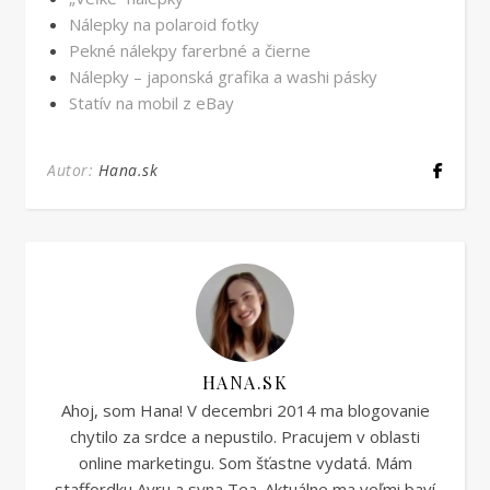
Nálepky na polaroid fotky
Pekné nálekpy farerbné a čierne
Nálepky – japonská grafika a washi pásky
Statív na mobil z eBay
Autor:
Hana.sk
HANA.SK
Ahoj, som Hana! V decembri 2014 ma blogovanie
chytilo za srdce a nepustilo. Pracujem v oblasti
online marketingu. Som šťastne vydatá. Mám
staffordku Ayru a syna Tea. Aktuálne ma veľmi baví