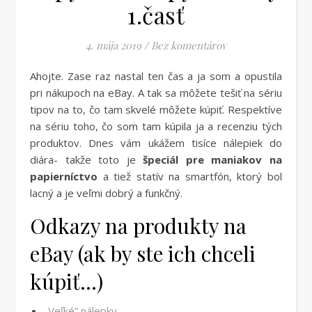
1.časť
4. mája 2019
/
Bez komentárov
Ahojte. Zase raz nastal ten čas a ja som a opustila
pri nákupoch na eBay. A tak sa môžete tešiť na sériu
tipov na to, čo tam skvelé môžete kúpiť. Respektíve
na sériu toho, čo som tam kúpila ja a recenziu tých
produktov. Dnes vám ukážem tisíce nálepiek do
diára- takže toto je
špeciál pre maniakov na
papierníctvo
a tiež statív na smartfón, ktorý bol
lacný a je veľmi dobrý a funkčný.
Odkazy na produkty na
eBay (ak by ste ich chceli
kúpiť…)
„Veľké“ nálepky