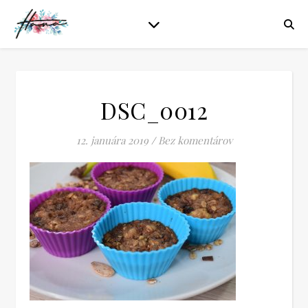
DSC_0012
12. januára 2019
/
Bez komentárov