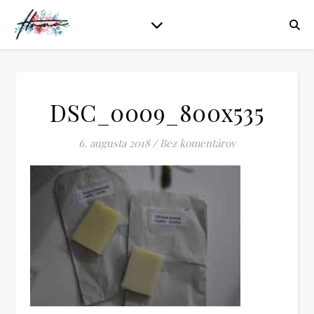
DSC_0009_800x535
6. augusta 2018
/
Bez komentárov