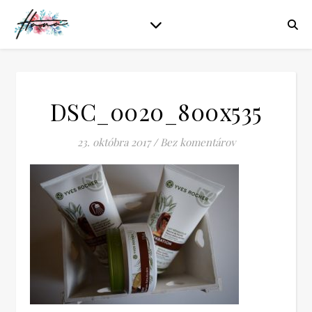
DSC_0020_800x535
23. októbra 2017
/
Bez komentárov