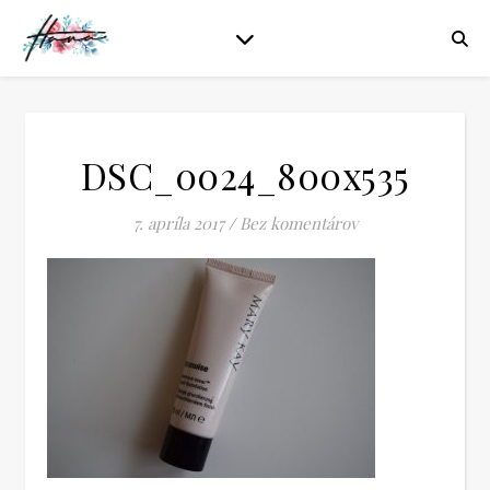
DSC_0024_800x535
7. apríla 2017
/
Bez komentárov