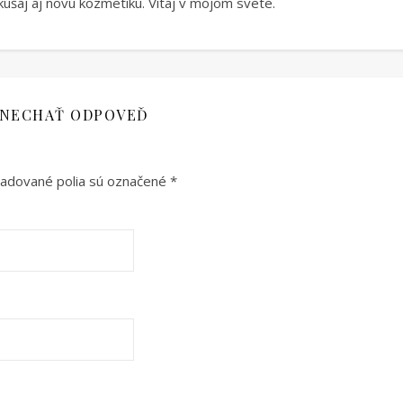
úšaj aj novú kozmetiku. Vítaj v mojom svete.
NECHAŤ ODPOVEĎ
adované polia sú označené
*