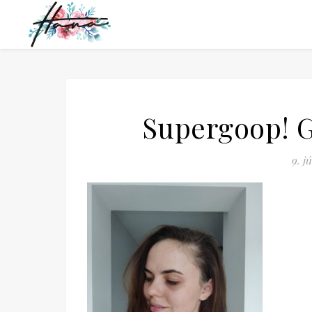
Supergoop! G
9. j