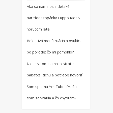
Ako sa nám nosia detské
barefoot topánky Luppo Kids v
horúcom lete
Bolestivá menštruácia a ovulácia
po pôrode: čo mi pomohlo?
Nie si v tom sama: o strate
bábätka, tichu a potrebe hovoriť
Som späť na YouTube! Prečo
som sa vrátila a čo chystám?