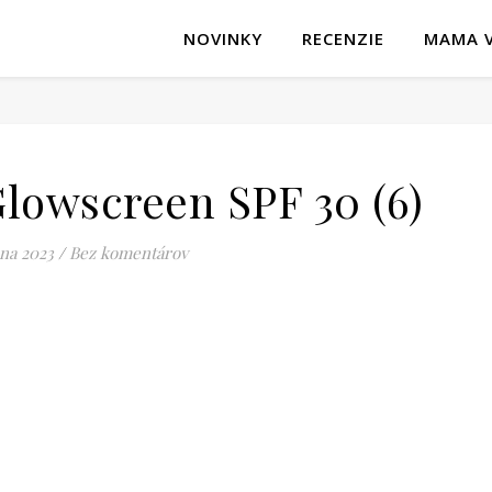
NOVINKY
RECENZIE
MAMA V
lowscreen SPF 30 (6)
úna 2023
/
Bez komentárov