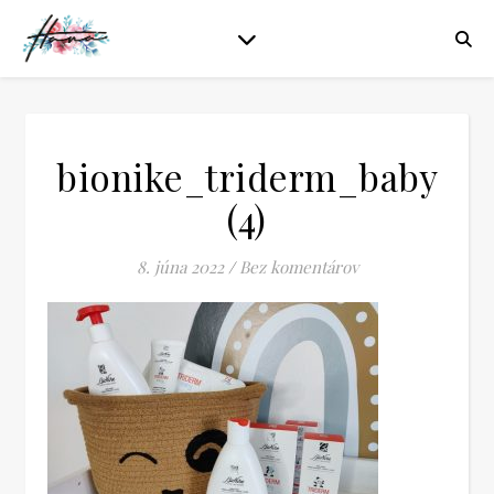
bionike_triderm_baby
(4)
8. júna 2022
/
Bez komentárov