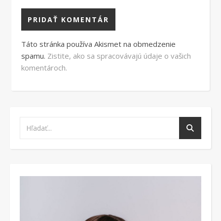
Táto stránka používa Akismet na obmedzenie
spamu.
Zistite, ako sa spracovávajú údaje o vašich
komentároch.