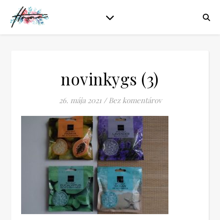
novinkygs (3)
26. mája 2021
/
Bez komentárov