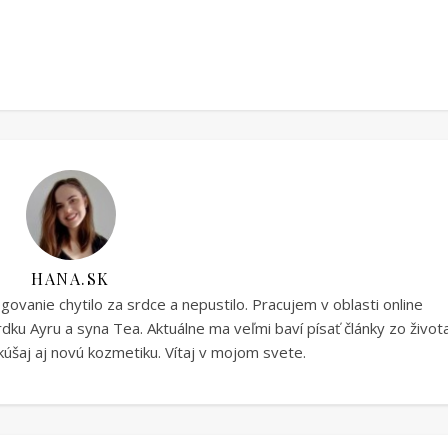
HANA.SK
vanie chytilo za srdce a nepustilo. Pracujem v oblasti online
ku Ayru a syna Tea. Aktuálne ma veľmi baví písať články zo život
úšaj aj novú kozmetiku. Vítaj v mojom svete.