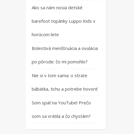
Ako sa nám nosia detské
barefoot topánky Luppo Kids v
horúcom lete
Bolestivá menštruácia a ovulácia
po pôrode: čo mi pomohlo?
Nie si v tom sama: o strate
bábätka, tichu a potrebe hovoriť
Som späť na YouTube! Prečo
som sa vrátila a čo chystám?