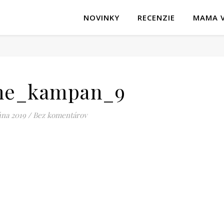
NOVINKY
RECENZIE
MAMA V
ame_kampan_9
úna 2019
/
Bez komentárov