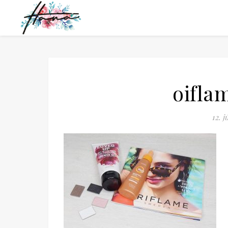
oifl
12. j