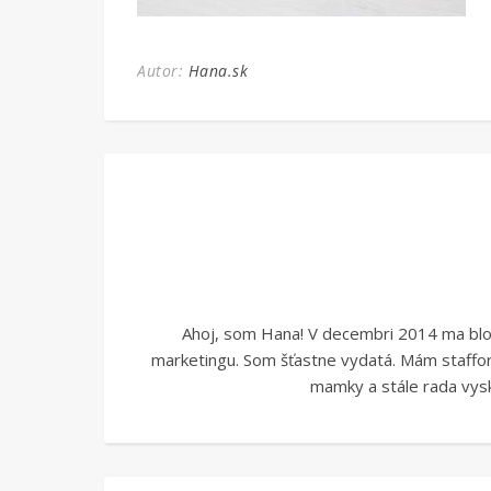
Autor:
Hana.sk
Ahoj, som Hana! V decembri 2014 ma blogo
marketingu. Som šťastne vydatá. Mám stafford
mamky a stále rada vysk